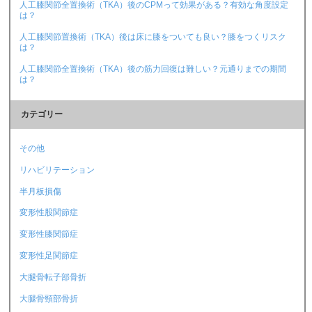
人工膝関節全置換術（TKA）後のCPMって効果がある？有効な角度設定
は？
人工膝関節置換術（TKA）後は床に膝をついても良い？膝をつくリスク
は？
人工膝関節全置換術（TKA）後の筋力回復は難しい？元通りまでの期間
は？
カテゴリー
その他
リハビリテーション
半月板損傷
変形性股関節症
変形性膝関節症
変形性足関節症
大腿骨転子部骨折
大腿骨頸部骨折