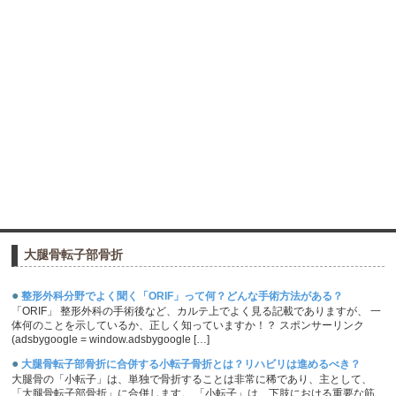
大腿骨転子部骨折
●
整形外科分野でよく聞く「ORIF」って何？どんな手術方法がある？
「ORIF」 整形外科の手術後など、カルテ上でよく見る記載でありますが、 一
体何のことを示しているか、正しく知っていますか！？ スポンサーリンク
(adsbygoogle = window.adsbygoogle […]
●
大腿骨転子部骨折に合併する小転子骨折とは？リハビリは進めるべき？
大腿骨の「小転子」は、単独で骨折することは非常に稀であり、主として、
「大腿骨転子部骨折」に合併します。 「小転子」は、下肢における重要な筋