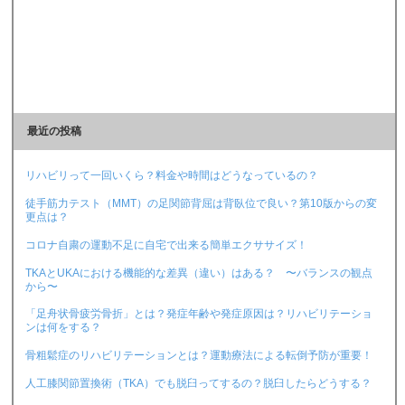
最近の投稿
リハビリって一回いくら？料金や時間はどうなっているの？
徒手筋力テスト（MMT）の足関節背屈は背臥位で良い？第10版からの変
更点は？
コロナ自粛の運動不足に自宅で出来る簡単エクササイズ！
TKAとUKAにおける機能的な差異（違い）はある？ 〜バランスの観点
から〜
「足舟状骨疲労骨折」とは？発症年齢や発症原因は？リハビリテーショ
ンは何をする？
骨粗鬆症のリハビリテーションとは？運動療法による転倒予防が重要！
人工膝関節置換術（TKA）でも脱臼ってするの？脱臼したらどうする？