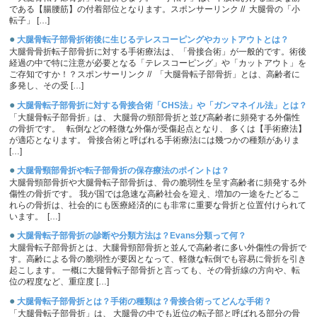
である【腸腰筋】の付着部位となります。スポンサーリンク // 大腿骨の「小
転子」 […]
●
大腿骨転子部骨折術後に生じるテレスコーピングやカットアウトとは？
大腿骨骨折転子部骨折に対する手術療法は、「骨接合術」が一般的です。術後
経過の中で特に注意が必要となる「テレスコーピング」や「カットアウト」を
ご存知ですか！？スポンサーリンク // 「大腿骨転子部骨折」とは、高齢者に
多発し、その受 […]
●
大腿骨転子部骨折に対する骨接合術「CHS法」や「ガンマネイル法」とは？
「大腿骨転子部骨折」は、 大腿骨の頸部骨折と並び高齢者に頻発する外傷性
の骨折です。 転倒などの軽微な外傷が受傷起点となり、 多くは【手術療法】
が適応となります。 骨接合術と呼ばれる手術療法には幾つかの種類がありま
[…]
●
大腿骨頸部骨折や転子部骨折の保存療法のポイントは？
大腿骨頸部骨折や大腿骨転子部骨折は、骨の脆弱性を呈す高齢者に頻発する外
傷性の骨折です。 我が国では急速な高齢社会を迎え、増加の一途をたどるこ
れらの骨折は、社会的にも医療経済的にも非常に重要な骨折と位置付けられて
います。 […]
●
大腿骨転子部骨折の診断や分類方法は？Evans分類って何？
大腿骨転子部骨折とは、大腿骨頸部骨折と並んで高齢者に多い外傷性の骨折で
す。高齢による骨の脆弱性が要因となって、軽微な転倒でも容易に骨折を引き
起こします。 一概に大腿骨転子部骨折と言っても、その骨折線の方向や、転
位の程度など、重症度 […]
●
大腿骨転子部骨折とは？手術の種類は？骨接合術ってどんな手術？
「大腿骨転子部骨折」は、 大腿骨の中でも近位の転子部と呼ばれる部分の骨