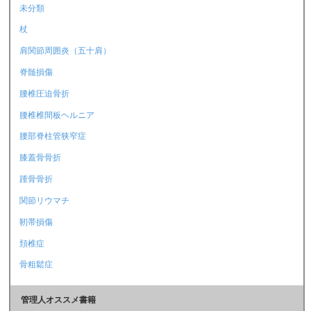
未分類
杖
肩関節周囲炎（五十肩）
脊髄損傷
腰椎圧迫骨折
腰椎椎間板ヘルニア
腰部脊柱管狭窄症
膝蓋骨骨折
踵骨骨折
関節リウマチ
靭帯損傷
頚椎症
骨粗鬆症
管理人オススメ書籍