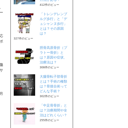
412件のビュー
、
ー
「トレンデレンブ
ルグ歩行」と「デ
ュシャンヌ歩行」
とは？その原因
は？
応
327件のビュー
ポ
脛骨高原骨折（プ
ラトー骨折）と
は？原因や症状、
治療法は？
傷
308件のビュー
サ
大腿骨転子部骨折
とは？手術の種類
は？骨接合術って
どんな手術？
月
302件のビュー
「中足骨骨折」と
は？治療期間や全
治はどれくらい？
255件のビュー