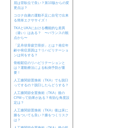
屈は背臥位で良い？第10版からの変
更点は？
コロナ自粛の運動不足に自宅で出来
る簡単エクササイズ！
TKAとUKAにおける機能的な差異
（違い）はある？ 〜バランスの観
点から〜
「足舟状骨疲労骨折」とは？発症年
齢や発症原因は？リハビリテーショ
ンは何をする？
骨粗鬆症のリハビリテーションと
は？運動療法による転倒予防が重
要！
人工膝関節置換術（TKA）でも脱臼
ってするの？脱臼したらどうする？
人工膝関節全置換術（TKA）後の
CPMって効果がある？有効な角度設
定は？
人工膝関節置換術（TKA）後は床に
膝をついても良い？膝をつくリスク
は？
人工膝関節全置換術（TKA）後の筋