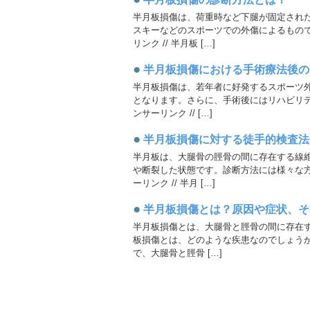
半月板損傷は、荷重時など下腿が固定され
スキーなどのスポーツでの外傷によるもの
リンク // 半月板 […]
●
半月板損傷における手術療法後の
半月板損傷は、若年者に好発するスポーツ
となります。さらに、手術後にはリハビリ
ンサーリンク // […]
●
半月板損傷に対する徒手的検査法
半月板は、大腿骨の脛骨の間に存在する線
や断裂した状態です。診断方法には様々な
ーリンク // 半月 […]
●
半月板損傷とは？原因や症状、そ
半月板損傷とは、大腿骨と脛骨の間に存在
板損傷とは、どのような疾患なのでしょうか
で、大腿骨と脛骨 […]