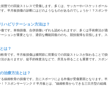
た状態での回旋ストレスで受傷します。多くは、サッカーやバスケットボール
です。半月板損傷の診断にはどのようなものがあるのでしょうか！？スポンサ
リハビリテーション方法は？
外傷です。単独損傷、合併損傷いずれも認められますが、多くは手術療法が適
テーションが重要となり、適切な機能回復ののち、競技復帰を目指します。ス
とは？
維軟骨です。半月板損傷は膝関節に荷重位での回旋ストレスが加わることで損
方法がありますが、徒手的検査法などで、所見を得ることも重要です。スポン
の治療方法とは？
する線維軟骨の損傷です。主にスポーツによる外傷が受傷要因となります。半
！？スポンサーリンク // 半月板とは、"線維軟骨からできる三日月型の組織