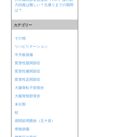
力回復は難しい？元通りまでの期間
は？
カテゴリー
その他
リハビリテーション
半月板損傷
変形性股関節症
変形性膝関節症
変形性足関節症
大腿骨転子部骨折
大腿骨頸部骨折
未分類
杖
肩関節周囲炎（五十肩）
脊髄損傷