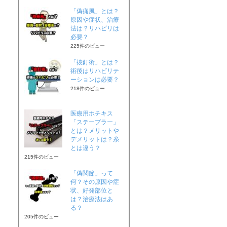
「偽痛風」とは？
原因や症状、治療
法は？リハビリは
必要？
225件のビュー
「抜釘術」とは？
術後はリハビリテ
ーションは必要？
218件のビュー
医療用ホチキス
「ステープラー」
とは？メリットや
デメリットは？糸
とは違う？
215件のビュー
「偽関節」って
何？その原因や症
状、好発部位と
は？治療法はあ
る？
205件のビュー