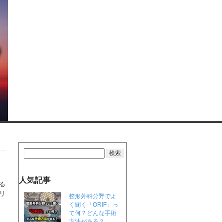
人気記事
る
リ
整形外科分野でよ
く聞く「ORIF」っ
て何？どんな手術
方法がある？