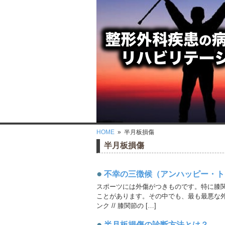
HOME
» 半月板損傷
半月板損傷
●
不幸の三徴候（アンハッピー・ト
スポーツには外傷がつきものです。特に膝
ことがあります。その中でも、最も最悪な
ンク // 膝関節の […]
●
半月板損傷の診断方法とは？