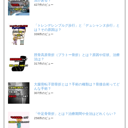
法がある？
427件のビュー
「トレンデレンブルグ歩行」と「デュシャンヌ歩行」と
は？その原因は？
339件のビュー
脛骨高原骨折（プラトー骨折）とは？原因や症状、治療
法は？
317件のビュー
大腿骨転子部骨折とは？手術の種類は？骨接合術ってど
んな手術？
307件のビュー
「中足骨骨折」とは？治療期間や全治はどれくらい？
258件のビュー