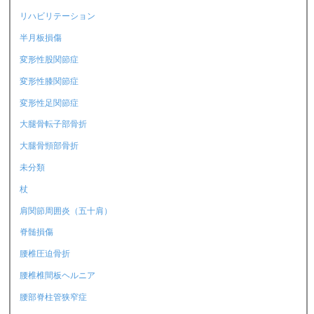
リハビリテーション
半月板損傷
変形性股関節症
変形性膝関節症
変形性足関節症
大腿骨転子部骨折
大腿骨頸部骨折
未分類
杖
肩関節周囲炎（五十肩）
脊髄損傷
腰椎圧迫骨折
腰椎椎間板ヘルニア
腰部脊柱管狭窄症