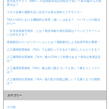
徒手筋力テスト（MMT）の足関節背屈は背臥位で良い？第10版からの変
更点は？
コロナ自粛の運動不足に自宅で出来る簡単エクササイズ！
TKAとUKAにおける機能的な差異（違い）はある？ 〜バランスの観点
から〜
「足舟状骨疲労骨折」とは？発症年齢や発症原因は？リハビリテーショ
ンは何をする？
骨粗鬆症のリハビリテーションとは？運動療法による転倒予防が重要！
人工膝関節置換術（TKA）でも脱臼ってするの？脱臼したらどうする？
人工膝関節全置換術（TKA）後のCPMって効果がある？有効な角度設定
は？
人工膝関節置換術（TKA）後は床に膝をついても良い？膝をつくリスク
は？
人工膝関節全置換術（TKA）後の筋力回復は難しい？元通りまでの期間
は？
カテゴリー
その他