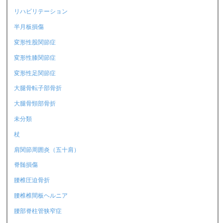
リハビリテーション
半月板損傷
変形性股関節症
変形性膝関節症
変形性足関節症
大腿骨転子部骨折
大腿骨頸部骨折
未分類
杖
肩関節周囲炎（五十肩）
脊髄損傷
腰椎圧迫骨折
腰椎椎間板ヘルニア
腰部脊柱管狭窄症