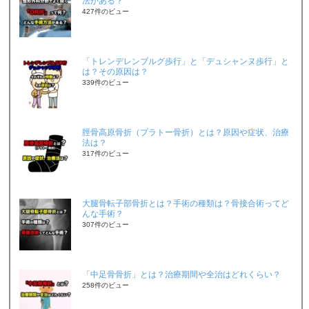
法がある？
427件のビュー
「トレンデレンブルグ歩行」と「デュシャンヌ歩行」と
は？その原因は？
339件のビュー
脛骨高原骨折（プラトー骨折）とは？原因や症状、治療
法は？
317件のビュー
大腿骨転子部骨折とは？手術の種類は？骨接合術ってど
んな手術？
307件のビュー
「中足骨骨折」とは？治療期間や全治はどれくらい？
258件のビュー