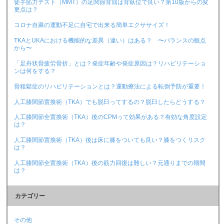
徒手筋力テスト（MMT）の足関節背屈は背臥位で良い？第10版からの変
更点は？
コロナ自粛の運動不足に自宅で出来る簡単エクササイズ！
TKAとUKAにおける機能的な差異（違い）はある？ 〜バランスの観点
から〜
「足舟状骨疲労骨折」とは？発症年齢や発症原因は？リハビリテーショ
ンは何をする？
骨粗鬆症のリハビリテーションとは？運動療法による転倒予防が重要！
人工膝関節置換術（TKA）でも脱臼ってするの？脱臼したらどうする？
人工膝関節全置換術（TKA）後のCPMって効果がある？有効な角度設定
は？
人工膝関節置換術（TKA）後は床に膝をついても良い？膝をつくリスク
は？
人工膝関節全置換術（TKA）後の筋力回復は難しい？元通りまでの期間
は？
カテゴリー
その他