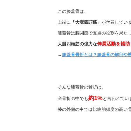
この膝蓋骨は、
上端に
「大腿四頭筋」
が付着してい
膝蓋骨は膝関節で支点の役割を果た
大腿四頭筋の強力な
伸展活動を補助
→
膝蓋骨骨折とは？膝蓋骨の解剖や
そんな膝蓋骨の骨折は、
約1%
全骨折の中でも
と言われてい
膝の外傷の中では比較的頻度の高い