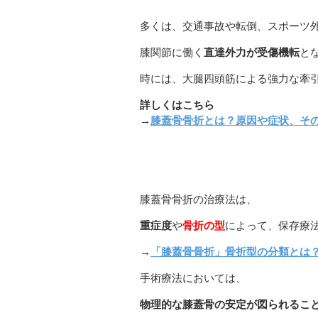
多くは、交通事故や転倒、スポーツ
膝関節に働く
直達外力が受傷機転
と
時には、大腿四頭筋による強力な牽
詳しくはこちら
→
膝蓋骨骨折とは？原因や症状、そ
膝蓋骨骨折の治療法は、
重症度
や
骨折の型
によって、保存療
→
「膝蓋骨骨折」骨折型の分類とは
手術療法においては、
物理的な膝蓋骨の安定が図られるこ