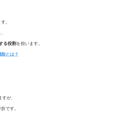
ます。
し、
する役割
を担います。
機能とは？
ますが、
骨折です。