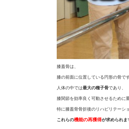
膝蓋骨は、
膝の前面に位置している円形の骨で
人体の中では
最大の種子骨
であり、
膝関節を効率良く可動させるために
特に膝蓋骨骨折後のリハビリテーシ
これらの
機能の再獲得
が求められま