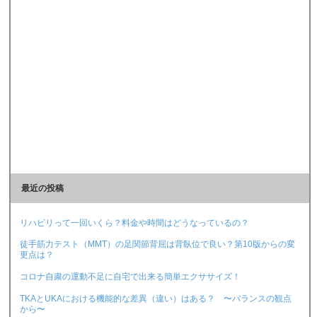
最近の投稿
リハビリって一回いくら？料金や時間はどうなっているの？
徒手筋力テスト（MMT）の足関節背屈は背臥位で良い？第10版からの変
更点は？
コロナ自粛の運動不足に自宅で出来る簡単エクササイズ！
TKAとUKAにおける機能的な差異（違い）はある？ 〜バランスの観点
から〜