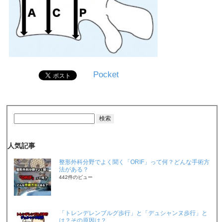
Pocket
人気記事
整形外科分野でよく聞く「ORIF」って何？どんな手術方
法がある？
442件のビュー
「トレンデレンブルグ歩行」と「デュシャンヌ歩行」と
は？その原因は？