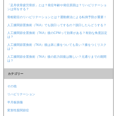
「足舟状骨疲労骨折」とは？発症年齢や発症原因は？リハビリテーショ
ンは何をする？
骨粗鬆症のリハビリテーションとは？運動療法による転倒予防が重要！
人工膝関節置換術（TKA）でも脱臼ってするの？脱臼したらどうする？
人工膝関節全置換術（TKA）後のCPMって効果がある？有効な角度設定
は？
人工膝関節置換術（TKA）後は床に膝をついても良い？膝をつくリスク
は？
人工膝関節全置換術（TKA）後の筋力回復は難しい？元通りまでの期間
は？
カテゴリー
その他
リハビリテーション
半月板損傷
変形性股関節症