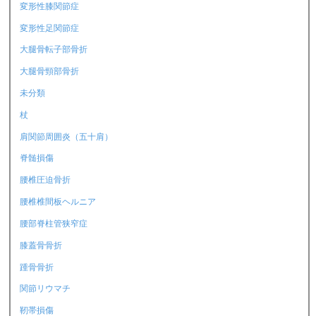
変形性膝関節症
変形性足関節症
大腿骨転子部骨折
大腿骨頸部骨折
未分類
杖
肩関節周囲炎（五十肩）
脊髄損傷
腰椎圧迫骨折
腰椎椎間板ヘルニア
腰部脊柱管狭窄症
膝蓋骨骨折
踵骨骨折
関節リウマチ
靭帯損傷