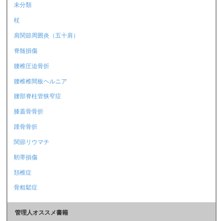
未分類
杖
肩関節周囲炎（五十肩）
脊髄損傷
腰椎圧迫骨折
腰椎椎間板ヘルニア
腰部脊柱管狭窄症
膝蓋骨骨折
踵骨骨折
関節リウマチ
靭帯損傷
頚椎症
骨粗鬆症
管理人オススメ書籍