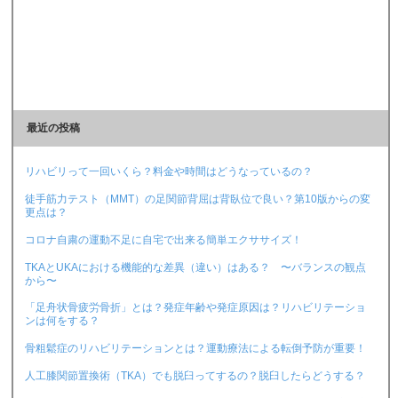
最近の投稿
リハビリって一回いくら？料金や時間はどうなっているの？
徒手筋力テスト（MMT）の足関節背屈は背臥位で良い？第10版からの変
更点は？
コロナ自粛の運動不足に自宅で出来る簡単エクササイズ！
TKAとUKAにおける機能的な差異（違い）はある？ 〜バランスの観点
から〜
「足舟状骨疲労骨折」とは？発症年齢や発症原因は？リハビリテーショ
ンは何をする？
骨粗鬆症のリハビリテーションとは？運動療法による転倒予防が重要！
人工膝関節置換術（TKA）でも脱臼ってするの？脱臼したらどうする？