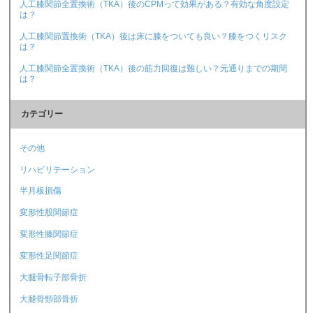
人工膝関節全置換術（TKA）後のCPMって効果がある？有効な角度設定
は？
人工膝関節置換術（TKA）後は床に膝をついても良い？膝をつくリスク
は？
人工膝関節全置換術（TKA）後の筋力回復は難しい？元通りまでの期間
は？
カテゴリー
その他
リハビリテーション
半月板損傷
変形性股関節症
変形性膝関節症
変形性足関節症
大腿骨転子部骨折
大腿骨頸部骨折