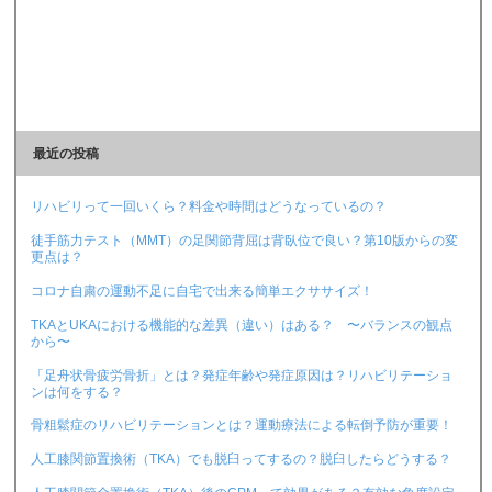
最近の投稿
リハビリって一回いくら？料金や時間はどうなっているの？
徒手筋力テスト（MMT）の足関節背屈は背臥位で良い？第10版からの変
更点は？
コロナ自粛の運動不足に自宅で出来る簡単エクササイズ！
TKAとUKAにおける機能的な差異（違い）はある？ 〜バランスの観点
から〜
「足舟状骨疲労骨折」とは？発症年齢や発症原因は？リハビリテーショ
ンは何をする？
骨粗鬆症のリハビリテーションとは？運動療法による転倒予防が重要！
人工膝関節置換術（TKA）でも脱臼ってするの？脱臼したらどうする？