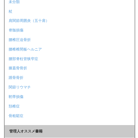
未分類
杖
肩関節周囲炎（五十肩）
脊髄損傷
腰椎圧迫骨折
腰椎椎間板ヘルニア
腰部脊柱管狭窄症
膝蓋骨骨折
踵骨骨折
関節リウマチ
靭帯損傷
頚椎症
骨粗鬆症
管理人オススメ書籍