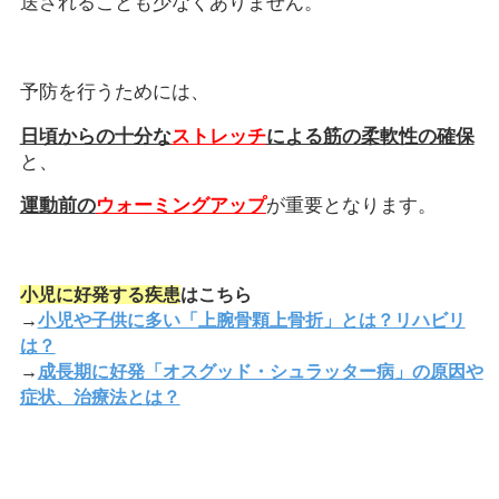
送されることも少なくありません。
予防を行うためには、
日頃からの十分な
ストレッチ
による筋の柔軟性の確保
と、
運動前の
ウォーミングアップ
が重要となります。
小児に好発する疾患
はこちら
→
小児や子供に多い「上腕骨顆上骨折」とは？リハビリ
は？
→
成長期に好発「オスグッド・シュラッター病」の原因や
症状、治療法とは？