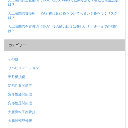
人工膝関節全置換術（TKA）後のCPMって効果がある？有効な角度設定
は？
人工膝関節置換術（TKA）後は床に膝をついても良い？膝をつくリスク
は？
人工膝関節全置換術（TKA）後の筋力回復は難しい？元通りまでの期間
は？
カテゴリー
その他
リハビリテーション
半月板損傷
変形性股関節症
変形性膝関節症
変形性足関節症
大腿骨転子部骨折
大腿骨頸部骨折