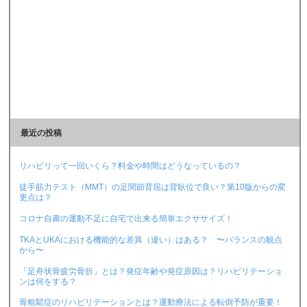
最近の投稿
リハビリって一回いくら？料金や時間はどうなっているの？
徒手筋力テスト（MMT）の足関節背屈は背臥位で良い？第10版からの変
更点は？
コロナ自粛の運動不足に自宅で出来る簡単エクササイズ！
TKAとUKAにおける機能的な差異（違い）はある？ 〜バランスの観点
から〜
「足舟状骨疲労骨折」とは？発症年齢や発症原因は？リハビリテーショ
ンは何をする？
骨粗鬆症のリハビリテーションとは？運動療法による転倒予防が重要！