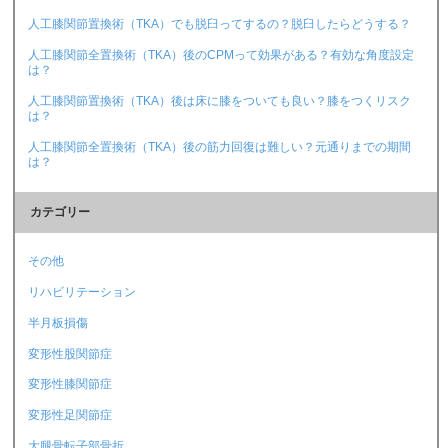
人工膝関節置換術（TKA）でも脱臼ってするの？脱臼したらどうする？
人工膝関節全置換術（TKA）後のCPMって効果がある？有効な角度設定
は？
人工膝関節置換術（TKA）後は床に膝をついても良い？膝をつくリスク
は？
人工膝関節全置換術（TKA）後の筋力回復は難しい？元通りまでの期間
は？
カテゴリー
その他
リハビリテーション
半月板損傷
変形性股関節症
変形性膝関節症
変形性足関節症
大腿骨転子部骨折