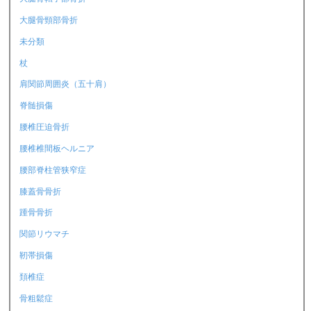
大腿骨頸部骨折
未分類
杖
肩関節周囲炎（五十肩）
脊髄損傷
腰椎圧迫骨折
腰椎椎間板ヘルニア
腰部脊柱管狭窄症
膝蓋骨骨折
踵骨骨折
関節リウマチ
靭帯損傷
頚椎症
骨粗鬆症