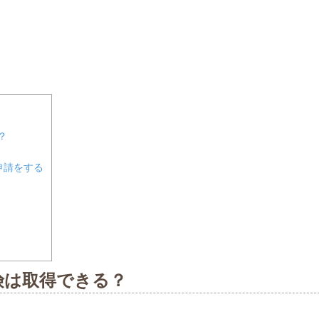
？
申請をする
険は取得できる？