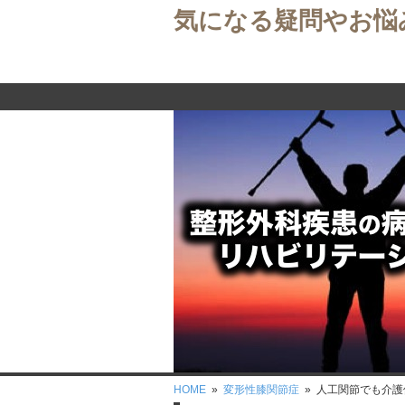
気になる疑問やお悩
HOME
»
変形性膝関節症
» 人工関節でも介