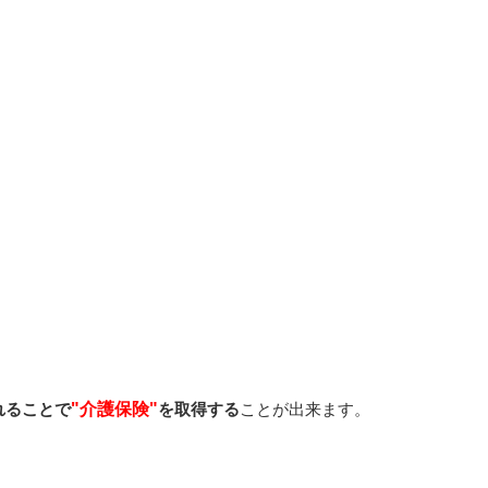
れることで
"介護保険"
を取得する
ことが出来ます。