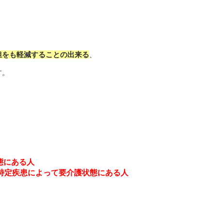
、
担をも軽減することの出来る
、
す。
態にある人
、特定疾患によって要介護状態にある人