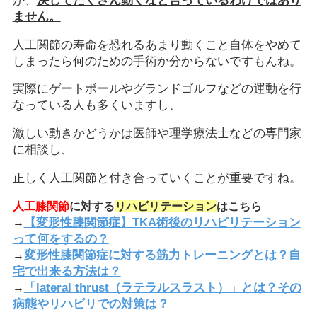
が、
決してたくさん動くなと言っているわけではあり
ません。
人工関節の寿命を恐れるあまり動くこと自体をやめて
しまったら何のための手術か分からないですもんね。
実際にゲートボールやグランドゴルフなどの運動を行
なっている人も多くいますし、
激しい動きかどうかは医師や理学療法士などの専門家
に相談し、
正しく人工関節と付き合っていくことが重要ですね。
人工膝関節
に対する
リハビリテーション
はこちら
【変形性膝関節症】TKA術後のリハビリテーション
→
って何をするの？
変形性膝関節症に対する筋力トレーニングとは？自
→
宅で出来る方法は？
「lateral thrust（ラテラルスラスト）」とは？その
→
病態やリハビリでの
対策は？