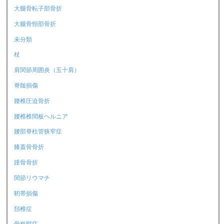
大腿骨転子部骨折
大腿骨頸部骨折
未分類
杖
肩関節周囲炎（五十肩）
脊髄損傷
腰椎圧迫骨折
腰椎椎間板ヘルニア
腰部脊柱管狭窄症
膝蓋骨骨折
踵骨骨折
関節リウマチ
靭帯損傷
頚椎症