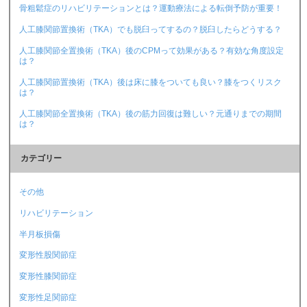
骨粗鬆症のリハビリテーションとは？運動療法による転倒予防が重要！
人工膝関節置換術（TKA）でも脱臼ってするの？脱臼したらどうする？
人工膝関節全置換術（TKA）後のCPMって効果がある？有効な角度設定
は？
人工膝関節置換術（TKA）後は床に膝をついても良い？膝をつくリスク
は？
人工膝関節全置換術（TKA）後の筋力回復は難しい？元通りまでの期間
は？
カテゴリー
その他
リハビリテーション
半月板損傷
変形性股関節症
変形性膝関節症
変形性足関節症