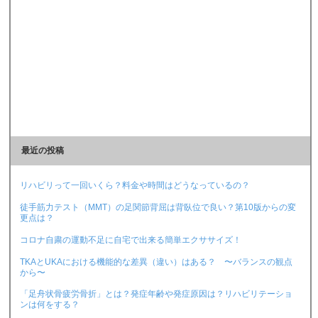
最近の投稿
リハビリって一回いくら？料金や時間はどうなっているの？
徒手筋力テスト（MMT）の足関節背屈は背臥位で良い？第10版からの変
更点は？
コロナ自粛の運動不足に自宅で出来る簡単エクササイズ！
TKAとUKAにおける機能的な差異（違い）はある？ 〜バランスの観点
から〜
「足舟状骨疲労骨折」とは？発症年齢や発症原因は？リハビリテーショ
ンは何をする？