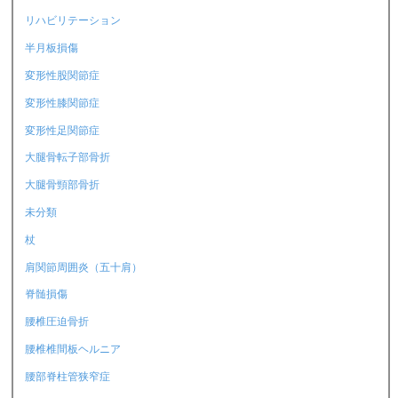
リハビリテーション
半月板損傷
変形性股関節症
変形性膝関節症
変形性足関節症
大腿骨転子部骨折
大腿骨頸部骨折
未分類
杖
肩関節周囲炎（五十肩）
脊髄損傷
腰椎圧迫骨折
腰椎椎間板ヘルニア
腰部脊柱管狭窄症