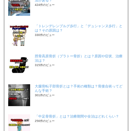
法がある？
424件のビュー
「トレンデレンブルグ歩行」と「デュシャンヌ歩行」と
は？その原因は？
330件のビュー
脛骨高原骨折（プラトー骨折）とは？原因や症状、治療
法は？
315件のビュー
大腿骨転子部骨折とは？手術の種類は？骨接合術ってど
んな手術？
301件のビュー
「中足骨骨折」とは？治療期間や全治はどれくらい？
256件のビュー