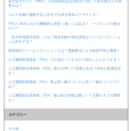
徒手筋力テスト（MMT）の足関節背屈は背臥位で良い？第10版からの変
更点は？
コロナ自粛の運動不足に自宅で出来る簡単エクササイズ！
TKAとUKAにおける機能的な差異（違い）はある？ 〜バランスの観点
から〜
「足舟状骨疲労骨折」とは？発症年齢や発症原因は？リハビリテーショ
ンは何をする？
骨粗鬆症のリハビリテーションとは？運動療法による転倒予防が重要！
人工膝関節置換術（TKA）でも脱臼ってするの？脱臼したらどうする？
人工膝関節全置換術（TKA）後のCPMって効果がある？有効な角度設定
は？
人工膝関節置換術（TKA）後は床に膝をついても良い？膝をつくリスク
は？
人工膝関節全置換術（TKA）後の筋力回復は難しい？元通りまでの期間
は？
カテゴリー
その他