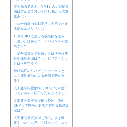
徒手筋力テスト（MMT）の足関節背
屈は背臥位で良い？第10版からの変
更点は？
コロナ自粛の運動不足に自宅で出来
る簡単エクササイズ！
TKAとUKAにおける機能的な差異
（違い）はある？ 〜バランスの観
点から〜
「足舟状骨疲労骨折」とは？発症年
齢や発症原因は？リハビリテーショ
ンは何をする？
骨粗鬆症のリハビリテーションと
は？運動療法による転倒予防が重
要！
人工膝関節置換術（TKA）でも脱臼
ってするの？脱臼したらどうする？
人工膝関節全置換術（TKA）後の
CPMって効果がある？有効な角度設
定は？
人工膝関節置換術（TKA）後は床に
膝をついても良い？膝をつくリスク