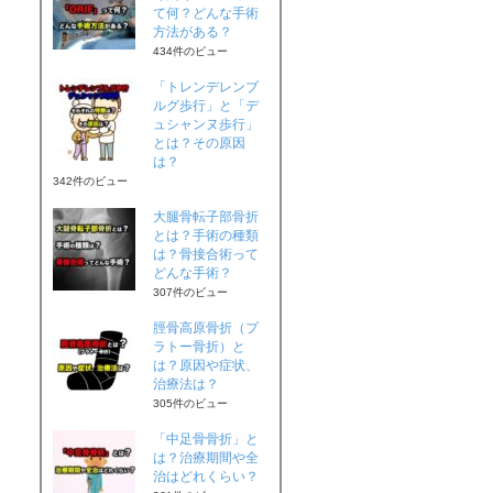
て何？どんな手術
方法がある？
434件のビュー
「トレンデレンブ
ルグ歩行」と「デ
ュシャンヌ歩行」
とは？その原因
は？
342件のビュー
大腿骨転子部骨折
とは？手術の種類
は？骨接合術って
どんな手術？
307件のビュー
脛骨高原骨折（プ
ラトー骨折）と
は？原因や症状、
治療法は？
305件のビュー
「中足骨骨折」と
は？治療期間や全
治はどれくらい？