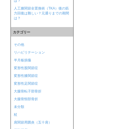
は？
人工膝関節全置換術（TKA）後の筋
力回復は難しい？元通りまでの期間
は？
カテゴリー
その他
リハビリテーション
半月板損傷
変形性股関節症
変形性膝関節症
変形性足関節症
大腿骨転子部骨折
大腿骨頸部骨折
未分類
杖
肩関節周囲炎（五十肩）