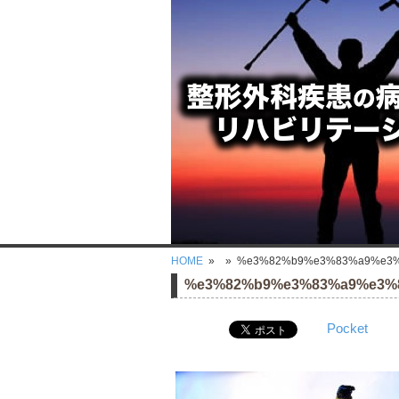
HOME
»
» %e3%82%b9%e3%83%a9%e3%
%e3%82%b9%e3%83%a9%e3%
Pocket