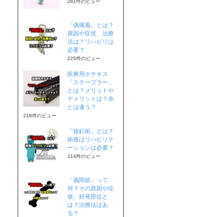
261件のビュー
「偽痛風」とは？
原因や症状、治療
法は？リハビリは
必要？
225件のビュー
医療用ホチキス
「ステープラー」
とは？メリットや
デメリットは？糸
とは違う？
218件のビュー
「抜釘術」とは？
術後はリハビリテ
ーションは必要？
214件のビュー
「偽関節」って
何？その原因や症
状、好発部位と
は？治療法はあ
る？