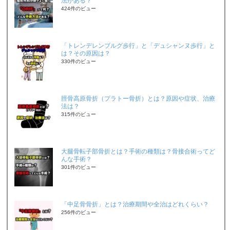
法がある？
424件のビュー
「トレンデレンブルグ歩行」と「デュシャンヌ歩行」と
は？その原因は？
330件のビュー
脛骨高原骨折（プラトー骨折）とは？原因や症状、治療
法は？
315件のビュー
大腿骨転子部骨折とは？手術の種類は？骨接合術ってど
んな手術？
301件のビュー
「中足骨骨折」とは？治療期間や全治はどれくらい？
256件のビュー