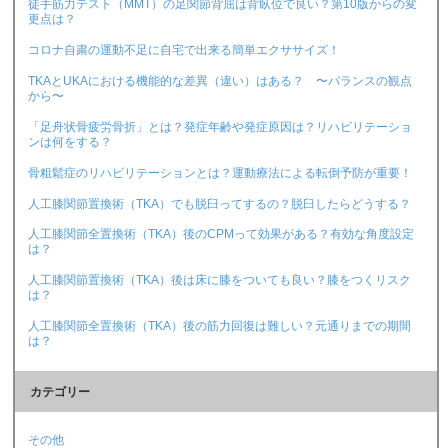
徒手筋力テスト（MMT）の足関節背屈は背臥位で良い？第10版からの変
更点は？
コロナ自粛の運動不足に自宅で出来る簡単エクササイズ！
TKAとUKAにおける機能的な差異（違い）はある？ 〜バランスの観点
から〜
「足舟状骨疲労骨折」とは？発症年齢や発症原因は？リハビリテーショ
ンは何をする？
骨粗鬆症のリハビリテーションとは？運動療法による転倒予防が重要！
人工膝関節置換術（TKA）でも脱臼ってするの？脱臼したらどうする？
人工膝関節全置換術（TKA）後のCPMって効果がある？有効な角度設定
は？
人工膝関節置換術（TKA）後は床に膝をついても良い？膝をつくリスク
は？
人工膝関節全置換術（TKA）後の筋力回復は難しい？元通りまでの期間
は？
カテゴリー
その他