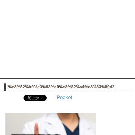
%e3%82%b9%e3%83%a9%e3%82%a4%e3%83%8942
Pocket