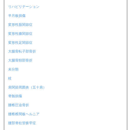
リハビリテーション
半月板損傷
変形性股関節症
変形性膝関節症
変形性足関節症
大腿骨転子部骨折
大腿骨頸部骨折
未分類
杖
肩関節周囲炎（五十肩）
脊髄損傷
腰椎圧迫骨折
腰椎椎間板ヘルニア
腰部脊柱管狭窄症