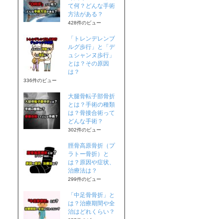
て何？どんな手術
方法がある？
428件のビュー
「トレンデレンブ
ルグ歩行」と「デ
ュシャンヌ歩行」
とは？その原因
は？
336件のビュー
大腿骨転子部骨折
とは？手術の種類
は？骨接合術って
どんな手術？
302件のビュー
脛骨高原骨折（プ
ラトー骨折）と
は？原因や症状、
治療法は？
299件のビュー
「中足骨骨折」と
は？治療期間や全
治はどれくらい？