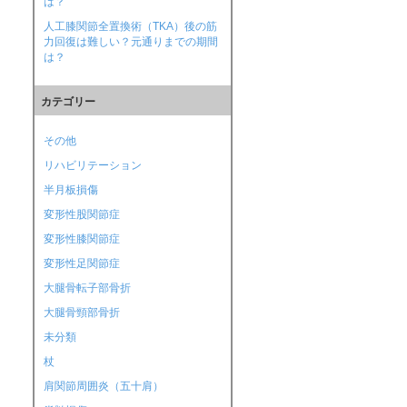
は？
人工膝関節全置換術（TKA）後の筋
力回復は難しい？元通りまでの期間
は？
カテゴリー
その他
リハビリテーション
半月板損傷
変形性股関節症
変形性膝関節症
変形性足関節症
大腿骨転子部骨折
大腿骨頸部骨折
未分類
杖
肩関節周囲炎（五十肩）