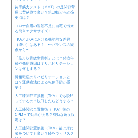
徒手筋力テスト（MMT）の足関節背
屈は背臥位で良い？第10版からの変
更点は？
コロナ自粛の運動不足に自宅で出来
る簡単エクササイズ！
TKAとUKAにおける機能的な差異
（違い）はある？ 〜バランスの観
点から〜
「足舟状骨疲労骨折」とは？発症年
齢や発症原因は？リハビリテーショ
ンは何をする？
骨粗鬆症のリハビリテーションと
は？運動療法による転倒予防が重
要！
人工膝関節置換術（TKA）でも脱臼
ってするの？脱臼したらどうする？
人工膝関節全置換術（TKA）後の
CPMって効果がある？有効な角度設
定は？
人工膝関節置換術（TKA）後は床に
膝をついても良い？膝をつくリスク