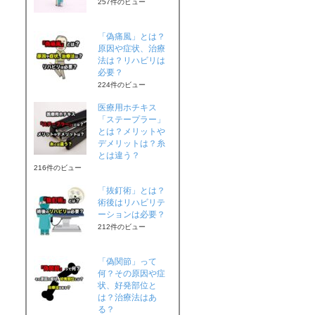
257件のビュー
「偽痛風」とは？
原因や症状、治療
法は？リハビリは
必要？
224件のビュー
医療用ホチキス
「ステープラー」
とは？メリットや
デメリットは？糸
とは違う？
216件のビュー
「抜釘術」とは？
術後はリハビリテ
ーションは必要？
212件のビュー
「偽関節」って
何？その原因や症
状、好発部位と
は？治療法はあ
る？