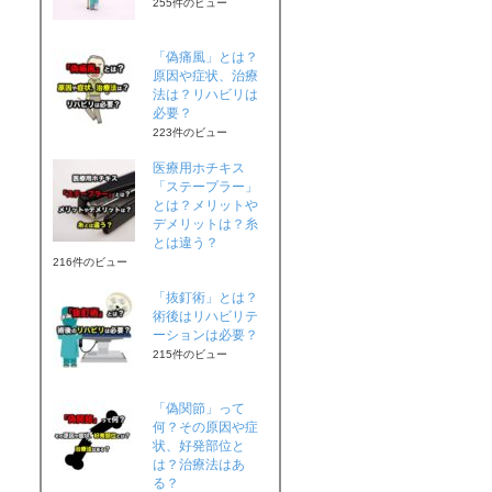
255件のビュー
「偽痛風」とは？
原因や症状、治療
法は？リハビリは
必要？
223件のビュー
医療用ホチキス
「ステープラー」
とは？メリットや
デメリットは？糸
とは違う？
216件のビュー
「抜釘術」とは？
術後はリハビリテ
ーションは必要？
215件のビュー
「偽関節」って
何？その原因や症
状、好発部位と
は？治療法はあ
る？