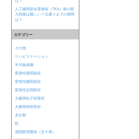
は？
人工膝関節全置換術（TKA）後の筋
力回復は難しい？元通りまでの期間
は？
カテゴリー
その他
リハビリテーション
半月板損傷
変形性股関節症
変形性膝関節症
変形性足関節症
大腿骨転子部骨折
大腿骨頸部骨折
未分類
杖
肩関節周囲炎（五十肩）