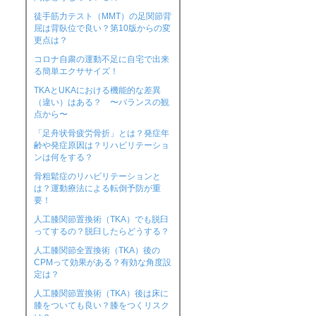
徒手筋力テスト（MMT）の足関節背
屈は背臥位で良い？第10版からの変
更点は？
コロナ自粛の運動不足に自宅で出来
る簡単エクササイズ！
TKAとUKAにおける機能的な差異
（違い）はある？ 〜バランスの観
点から〜
「足舟状骨疲労骨折」とは？発症年
齢や発症原因は？リハビリテーショ
ンは何をする？
骨粗鬆症のリハビリテーションと
は？運動療法による転倒予防が重
要！
人工膝関節置換術（TKA）でも脱臼
ってするの？脱臼したらどうする？
人工膝関節全置換術（TKA）後の
CPMって効果がある？有効な角度設
定は？
人工膝関節置換術（TKA）後は床に
膝をついても良い？膝をつくリスク