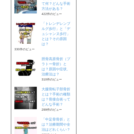
て何？どんな手術
方法がある？
422件のビュー
「トレンデレンブ
ルグ歩行」と「デ
ュシャンヌ歩行」
とは？その原因
は？
330件のビュー
脛骨高原骨折（プ
ラトー骨折）と
は？原因や症状、
治療法は？
310件のビュー
大腿骨転子部骨折
とは？手術の種類
は？骨接合術って
どんな手術？
299件のビュー
「中足骨骨折」と
は？治療期間や全
治はどれくらい？