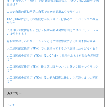
徒手筋力テスト（MMT）の足関節背屈は背臥位で良い？第10版からの変
更点は？
コロナ自粛の運動不足に自宅で出来る簡単エクササイズ！
TKAとUKAにおける機能的な差異（違い）はある？ 〜バランスの観点
から〜
「足舟状骨疲労骨折」とは？発症年齢や発症原因は？リハビリテーショ
ンは何をする？
骨粗鬆症のリハビリテーションとは？運動療法による転倒予防が重要！
人工膝関節置換術（TKA）でも脱臼ってするの？脱臼したらどうする？
人工膝関節全置換術（TKA）後のCPMって効果がある？有効な角度設定
は？
人工膝関節置換術（TKA）後は床に膝をついても良い？膝をつくリスク
は？
人工膝関節全置換術（TKA）後の筋力回復は難しい？元通りまでの期間
は？
カテゴリー
その他