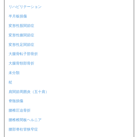
リハビリテーション
半月板損傷
変形性股関節症
変形性膝関節症
変形性足関節症
大腿骨転子部骨折
大腿骨頸部骨折
未分類
杖
肩関節周囲炎（五十肩）
脊髄損傷
腰椎圧迫骨折
腰椎椎間板ヘルニア
腰部脊柱管狭窄症