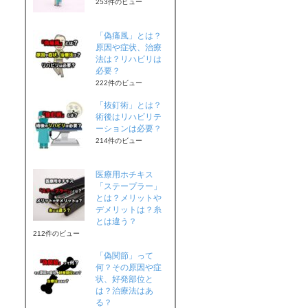
253件のビュー
「偽痛風」とは？
原因や症状、治療
法は？リハビリは
必要？
222件のビュー
「抜釘術」とは？
術後はリハビリテ
ーションは必要？
214件のビュー
医療用ホチキス
「ステープラー」
とは？メリットや
デメリットは？糸
とは違う？
212件のビュー
「偽関節」って
何？その原因や症
状、好発部位と
は？治療法はあ
る？