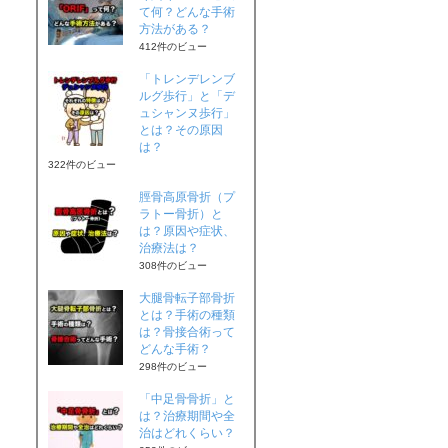
て何？どんな手術
方法がある？
412件のビュー
「トレンデレンブ
ルグ歩行」と「デ
ュシャンヌ歩行」
とは？その原因
は？
322件のビュー
脛骨高原骨折（プ
ラトー骨折）と
は？原因や症状、
治療法は？
308件のビュー
大腿骨転子部骨折
とは？手術の種類
は？骨接合術って
どんな手術？
298件のビュー
「中足骨骨折」と
は？治療期間や全
治はどれくらい？