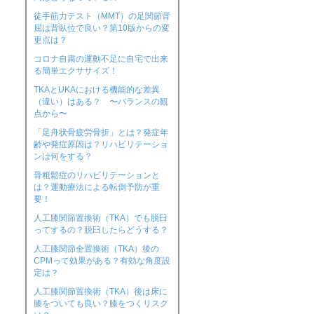
徒手筋力テスト（MMT）の足関節背
屈は背臥位で良い？第10版からの変
更点は？
コロナ自粛の運動不足に自宅で出来
る簡単エクササイズ！
TKAとUKAにおける機能的な差異
（違い）はある？ 〜バランスの観
点から〜
「足舟状骨疲労骨折」とは？発症年
齢や発症原因は？リハビリテーショ
ンは何をする？
骨粗鬆症のリハビリテーションと
は？運動療法による転倒予防が重
要！
人工膝関節置換術（TKA）でも脱臼
ってするの？脱臼したらどうする？
人工膝関節全置換術（TKA）後の
CPMって効果がある？有効な角度設
定は？
人工膝関節置換術（TKA）後は床に
膝をついても良い？膝をつくリスク