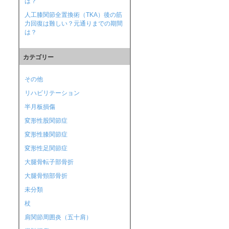
は？
人工膝関節全置換術（TKA）後の筋
力回復は難しい？元通りまでの期間
は？
カテゴリー
その他
リハビリテーション
半月板損傷
変形性股関節症
変形性膝関節症
変形性足関節症
大腿骨転子部骨折
大腿骨頸部骨折
未分類
杖
肩関節周囲炎（五十肩）