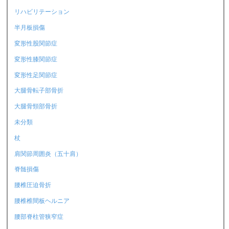
リハビリテーション
半月板損傷
変形性股関節症
変形性膝関節症
変形性足関節症
大腿骨転子部骨折
大腿骨頸部骨折
未分類
杖
肩関節周囲炎（五十肩）
脊髄損傷
腰椎圧迫骨折
腰椎椎間板ヘルニア
腰部脊柱管狭窄症