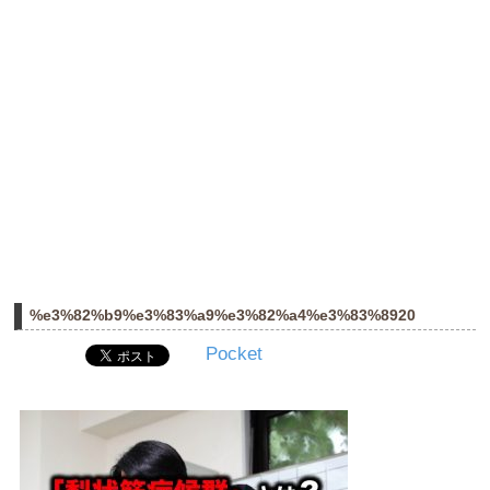
%e3%82%b9%e3%83%a9%e3%82%a4%e3%83%8920
Pocket