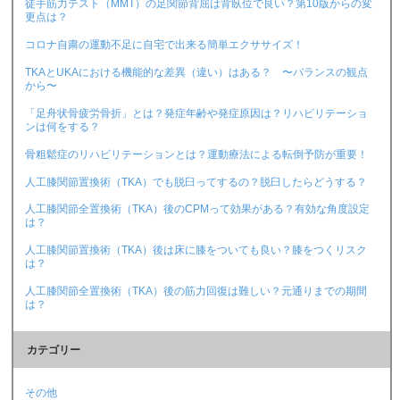
徒手筋力テスト（MMT）の足関節背屈は背臥位で良い？第10版からの変
更点は？
コロナ自粛の運動不足に自宅で出来る簡単エクササイズ！
TKAとUKAにおける機能的な差異（違い）はある？ 〜バランスの観点
から〜
「足舟状骨疲労骨折」とは？発症年齢や発症原因は？リハビリテーショ
ンは何をする？
骨粗鬆症のリハビリテーションとは？運動療法による転倒予防が重要！
人工膝関節置換術（TKA）でも脱臼ってするの？脱臼したらどうする？
人工膝関節全置換術（TKA）後のCPMって効果がある？有効な角度設定
は？
人工膝関節置換術（TKA）後は床に膝をついても良い？膝をつくリスク
は？
人工膝関節全置換術（TKA）後の筋力回復は難しい？元通りまでの期間
は？
カテゴリー
その他