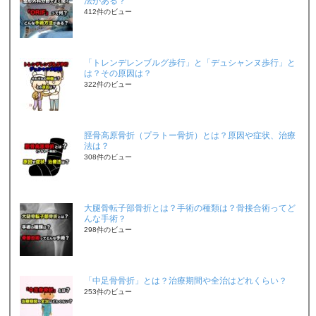
法がある？
412件のビュー
「トレンデレンブルグ歩行」と「デュシャンヌ歩行」と
は？その原因は？
322件のビュー
脛骨高原骨折（プラトー骨折）とは？原因や症状、治療
法は？
308件のビュー
大腿骨転子部骨折とは？手術の種類は？骨接合術ってど
んな手術？
298件のビュー
「中足骨骨折」とは？治療期間や全治はどれくらい？
253件のビュー