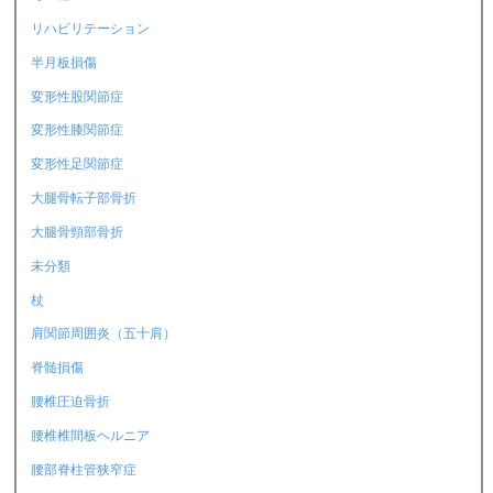
リハビリテーション
半月板損傷
変形性股関節症
変形性膝関節症
変形性足関節症
大腿骨転子部骨折
大腿骨頸部骨折
未分類
杖
肩関節周囲炎（五十肩）
脊髄損傷
腰椎圧迫骨折
腰椎椎間板ヘルニア
腰部脊柱管狭窄症