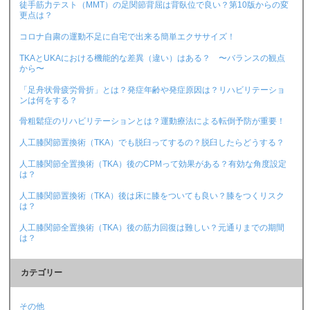
徒手筋力テスト（MMT）の足関節背屈は背臥位で良い？第10版からの変
更点は？
コロナ自粛の運動不足に自宅で出来る簡単エクササイズ！
TKAとUKAにおける機能的な差異（違い）はある？ 〜バランスの観点
から〜
「足舟状骨疲労骨折」とは？発症年齢や発症原因は？リハビリテーショ
ンは何をする？
骨粗鬆症のリハビリテーションとは？運動療法による転倒予防が重要！
人工膝関節置換術（TKA）でも脱臼ってするの？脱臼したらどうする？
人工膝関節全置換術（TKA）後のCPMって効果がある？有効な角度設定
は？
人工膝関節置換術（TKA）後は床に膝をついても良い？膝をつくリスク
は？
人工膝関節全置換術（TKA）後の筋力回復は難しい？元通りまでの期間
は？
カテゴリー
その他