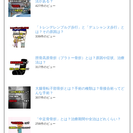
法がある？
427件のビュー
「トレンデレンブルグ歩行」と「デュシャンヌ歩行」と
は？その原因は？
339件のビュー
脛骨高原骨折（プラトー骨折）とは？原因や症状、治療
法は？
317件のビュー
大腿骨転子部骨折とは？手術の種類は？骨接合術ってど
んな手術？
307件のビュー
「中足骨骨折」とは？治療期間や全治はどれくらい？
258件のビュー