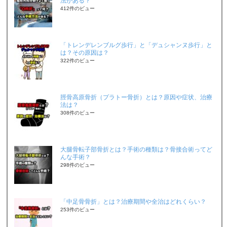
法がある？
412件のビュー
「トレンデレンブルグ歩行」と「デュシャンヌ歩行」と
は？その原因は？
322件のビュー
脛骨高原骨折（プラトー骨折）とは？原因や症状、治療
法は？
308件のビュー
大腿骨転子部骨折とは？手術の種類は？骨接合術ってど
んな手術？
298件のビュー
「中足骨骨折」とは？治療期間や全治はどれくらい？
253件のビュー