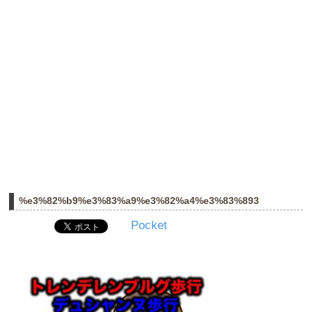
%e3%82%b9%e3%83%a9%e3%82%a4%e3%83%893
Pocket