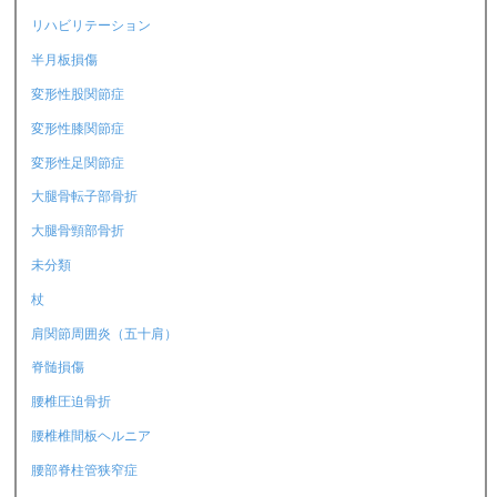
リハビリテーション
半月板損傷
変形性股関節症
変形性膝関節症
変形性足関節症
大腿骨転子部骨折
大腿骨頸部骨折
未分類
杖
肩関節周囲炎（五十肩）
脊髄損傷
腰椎圧迫骨折
腰椎椎間板ヘルニア
腰部脊柱管狭窄症