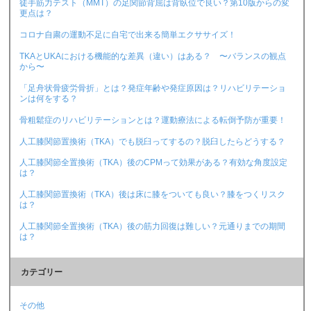
徒手筋力テスト（MMT）の足関節背屈は背臥位で良い？第10版からの変
更点は？
コロナ自粛の運動不足に自宅で出来る簡単エクササイズ！
TKAとUKAにおける機能的な差異（違い）はある？ 〜バランスの観点
から〜
「足舟状骨疲労骨折」とは？発症年齢や発症原因は？リハビリテーショ
ンは何をする？
骨粗鬆症のリハビリテーションとは？運動療法による転倒予防が重要！
人工膝関節置換術（TKA）でも脱臼ってするの？脱臼したらどうする？
人工膝関節全置換術（TKA）後のCPMって効果がある？有効な角度設定
は？
人工膝関節置換術（TKA）後は床に膝をついても良い？膝をつくリスク
は？
人工膝関節全置換術（TKA）後の筋力回復は難しい？元通りまでの期間
は？
カテゴリー
その他