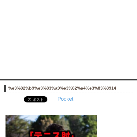
%e3%82%b9%e3%83%a9%e3%82%a4%e3%83%8914
Pocket