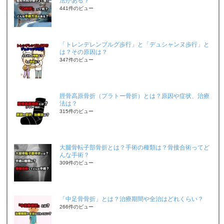
法がある？
441件のビュー
「トレンデレンブルグ歩行」と「デュシャンヌ歩行」と
は？その原因は？
347件のビュー
脛骨高原骨折（プラトー骨折）とは？原因や症状、治療
法は？
315件のビュー
大腿骨転子部骨折とは？手術の種類は？骨接合術ってど
んな手術？
309件のビュー
「中足骨骨折」とは？治療期間や全治はどれくらい？
266件のビュー