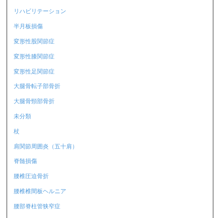
リハビリテーション
半月板損傷
変形性股関節症
変形性膝関節症
変形性足関節症
大腿骨転子部骨折
大腿骨頸部骨折
未分類
杖
肩関節周囲炎（五十肩）
脊髄損傷
腰椎圧迫骨折
腰椎椎間板ヘルニア
腰部脊柱管狭窄症