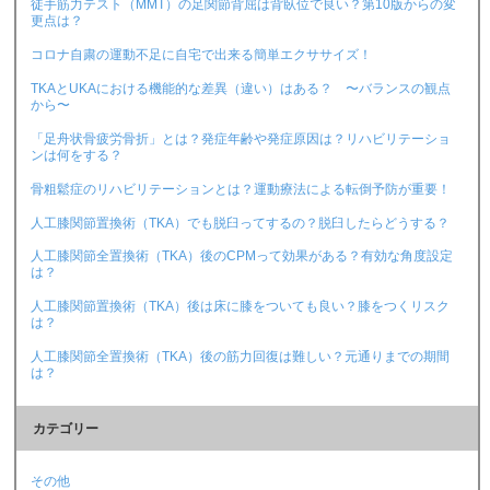
徒手筋力テスト（MMT）の足関節背屈は背臥位で良い？第10版からの変
更点は？
コロナ自粛の運動不足に自宅で出来る簡単エクササイズ！
TKAとUKAにおける機能的な差異（違い）はある？ 〜バランスの観点
から〜
「足舟状骨疲労骨折」とは？発症年齢や発症原因は？リハビリテーショ
ンは何をする？
骨粗鬆症のリハビリテーションとは？運動療法による転倒予防が重要！
人工膝関節置換術（TKA）でも脱臼ってするの？脱臼したらどうする？
人工膝関節全置換術（TKA）後のCPMって効果がある？有効な角度設定
は？
人工膝関節置換術（TKA）後は床に膝をついても良い？膝をつくリスク
は？
人工膝関節全置換術（TKA）後の筋力回復は難しい？元通りまでの期間
は？
カテゴリー
その他