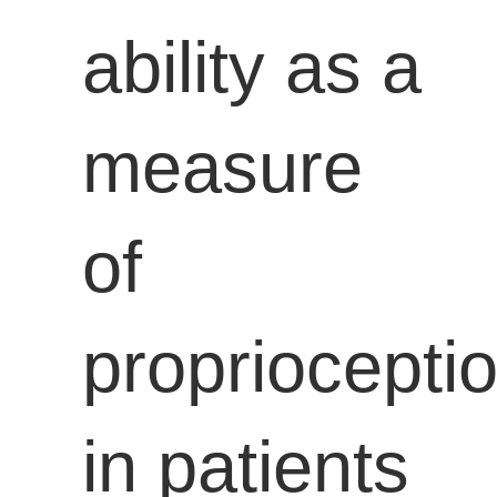
ability as a
measure
of
propriocepti
in patients