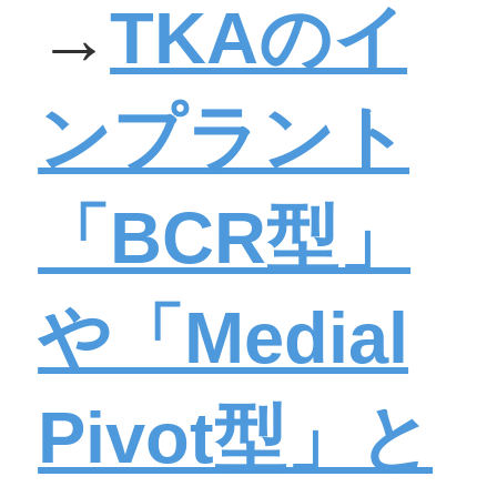
→
TKAのイ
ンプラント
「BCR型」
や「Medial
Pivot型」と