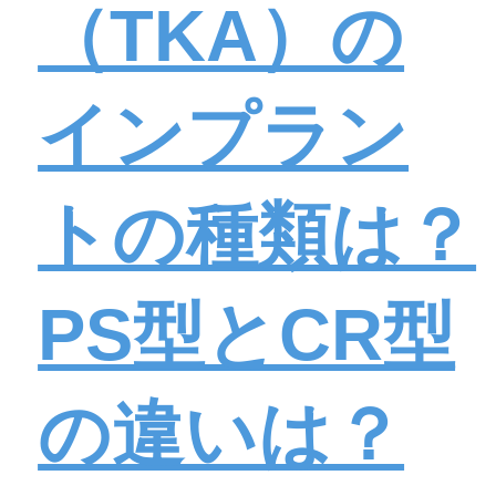
（TKA）の
インプラン
トの種類は？
PS型とCR型
の違いは？