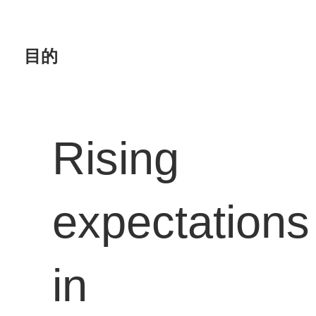
目的
Rising
expectations
in