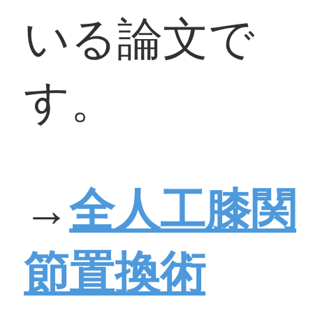
いる論文で
す。
→
全人工膝関
節置換術