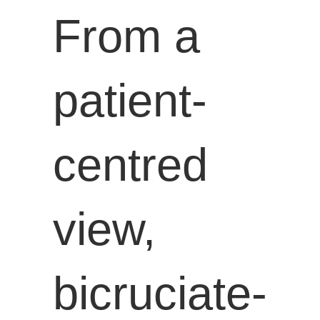
From a
patient-
centred
view,
bicruciate-