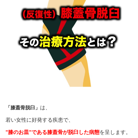
は、
「膝蓋骨脱臼」
若い女性に好発する疾患で、
"膝のお皿"である膝蓋骨が脱臼した病態
を呈します。