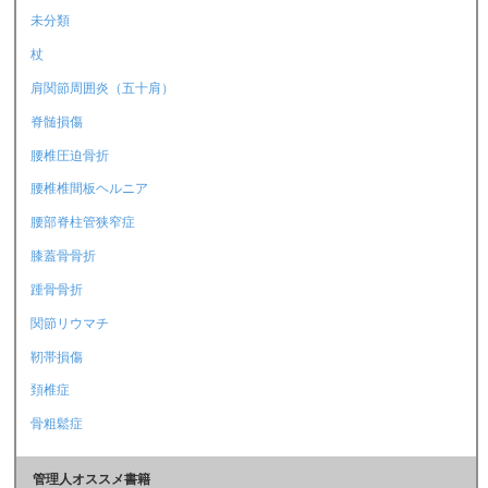
未分類
杖
肩関節周囲炎（五十肩）
脊髄損傷
腰椎圧迫骨折
腰椎椎間板ヘルニア
腰部脊柱管狭窄症
膝蓋骨骨折
踵骨骨折
関節リウマチ
靭帯損傷
頚椎症
骨粗鬆症
管理人オススメ書籍