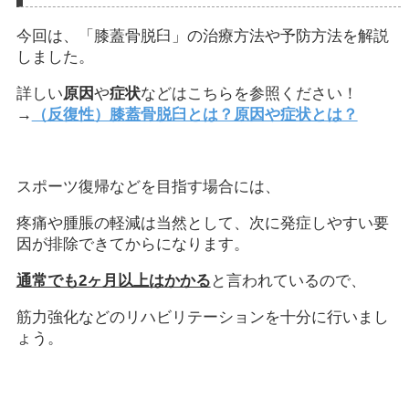
今回は、「膝蓋骨脱臼」の治療方法や予防方法を解説
しました。
詳しい
原因
や
症状
などはこちらを参照ください！
→
（反復性）膝蓋骨脱臼とは？原因や症状とは？
スポーツ復帰などを目指す場合には、
疼痛や腫脹の軽減は当然として、次に発症しやすい要
因が排除できてからになります。
通常でも2ヶ月以上はかかる
と言われているので、
筋力強化などのリハビリテーションを十分に行いまし
ょう。