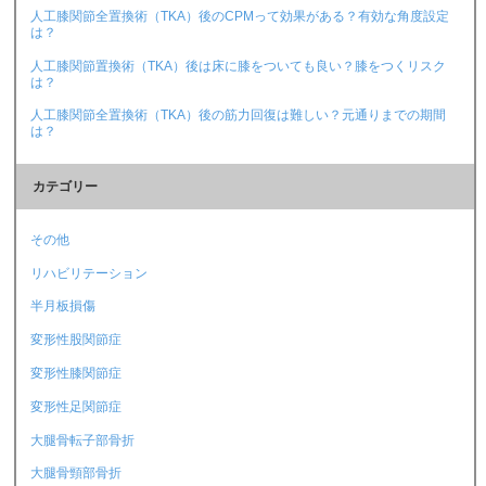
人工膝関節全置換術（TKA）後のCPMって効果がある？有効な角度設定
は？
人工膝関節置換術（TKA）後は床に膝をついても良い？膝をつくリスク
は？
人工膝関節全置換術（TKA）後の筋力回復は難しい？元通りまでの期間
は？
カテゴリー
その他
リハビリテーション
半月板損傷
変形性股関節症
変形性膝関節症
変形性足関節症
大腿骨転子部骨折
大腿骨頸部骨折