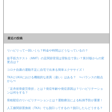
最近の投稿
リハビリって一回いくら？料金や時間はどうなっているの？
徒手筋力テスト（MMT）の足関節背屈は背臥位で良い？第10版からの変
更点は？
コロナ自粛の運動不足に自宅で出来る簡単エクササイズ！
TKAとUKAにおける機能的な差異（違い）はある？ 〜バランスの観点
から〜
「足舟状骨疲労骨折」とは？発症年齢や発症原因は？リハビリテーショ
ンは何をする？
骨粗鬆症のリハビリテーションとは？運動療法による転倒予防が重要！
人工膝関節置換術（TKA）でも脱臼ってするの？脱臼したらどうする？