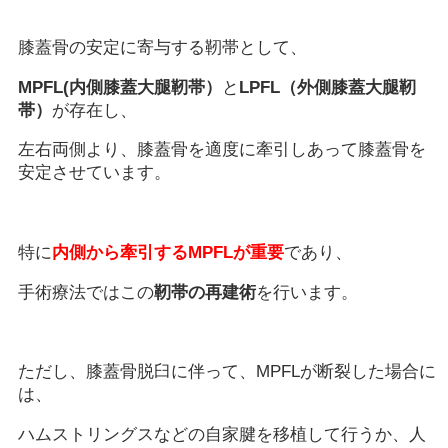
膝蓋骨の安定に寄与する靭帯として、
MPFL(内側膝蓋大腿靭帯）
と
LPFL（外側膝蓋大腿靭
帯）
が存在し、
左右両側より、膝蓋骨を適度に牽引しあって膝蓋骨を
安定させています。
特に
内側から牽引するMPFLが重要
であり、
手術療法ではこの
靭帯の再建術
を行います。
ただし、膝蓋骨脱臼に伴って、MPFLが断裂した場合に
は、
ハムストリングスなどの自家腱を移植して行うか、人