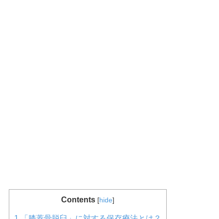
Contents
[
hide
]
1
「膝蓋骨脱臼」に対する保存療法とは？