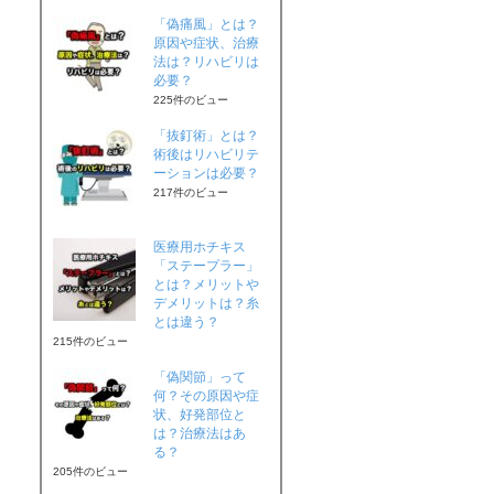
「偽痛風」とは？
原因や症状、治療
法は？リハビリは
必要？
225件のビュー
「抜釘術」とは？
術後はリハビリテ
ーションは必要？
217件のビュー
医療用ホチキス
「ステープラー」
とは？メリットや
デメリットは？糸
とは違う？
215件のビュー
「偽関節」って
何？その原因や症
状、好発部位と
は？治療法はあ
る？
205件のビュー