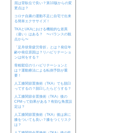
屈は背臥位で良い？第10版からの変
更点は？
コロナ自粛の運動不足に自宅で出来
る簡単エクササイズ！
TKAとUKAにおける機能的な差異
（違い）はある？ 〜バランスの観
点から〜
「足舟状骨疲労骨折」とは？発症年
齢や発症原因は？リハビリテーショ
ンは何をする？
骨粗鬆症のリハビリテーションと
は？運動療法による転倒予防が重
要！
人工膝関節置換術（TKA）でも脱臼
ってするの？脱臼したらどうする？
人工膝関節全置換術（TKA）後の
CPMって効果がある？有効な角度設
定は？
人工膝関節置換術（TKA）後は床に
膝をついても良い？膝をつくリスク
は？
人工膝関節全置換術（TKA）後の筋