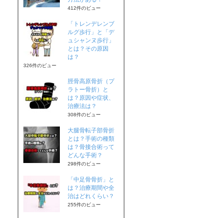
412件のビュー
「トレンデレンブ
ルグ歩行」と「デ
ュシャンヌ歩行」
とは？その原因
は？
326件のビュー
脛骨高原骨折（プ
ラトー骨折）と
は？原因や症状、
治療法は？
308件のビュー
大腿骨転子部骨折
とは？手術の種類
は？骨接合術って
どんな手術？
298件のビュー
「中足骨骨折」と
は？治療期間や全
治はどれくらい？
255件のビュー