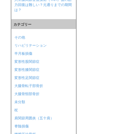
力回復は難しい？元通りまでの期間
は？
カテゴリー
その他
リハビリテーション
半月板損傷
変形性股関節症
変形性膝関節症
変形性足関節症
大腿骨転子部骨折
大腿骨頸部骨折
未分類
杖
肩関節周囲炎（五十肩）
脊髄損傷