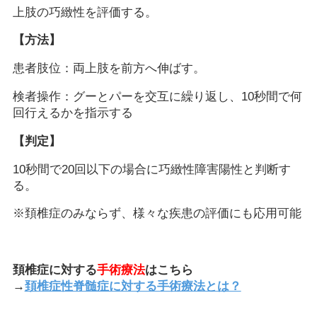
上肢の巧緻性を評価する。
【方法】
患者肢位：両上肢を前方へ伸ばす。
検者操作：グーとパーを交互に繰り返し、10秒間で何
回行えるかを指示する
【判定】
10秒間で20回以下の場合に巧緻性障害陽性と判断す
る。
※頚椎症のみならず、様々な疾患の評価にも応用可能
頚椎症に対する
手術療法
はこちら
→
頚椎症性脊髄症に対する手術療法とは？