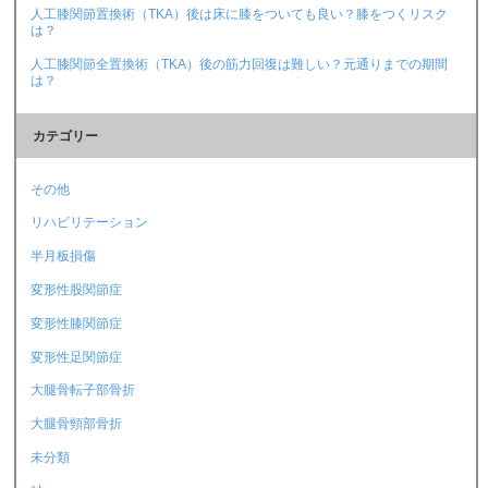
人工膝関節置換術（TKA）後は床に膝をついても良い？膝をつくリスク
は？
人工膝関節全置換術（TKA）後の筋力回復は難しい？元通りまでの期間
は？
カテゴリー
その他
リハビリテーション
半月板損傷
変形性股関節症
変形性膝関節症
変形性足関節症
大腿骨転子部骨折
大腿骨頸部骨折
未分類