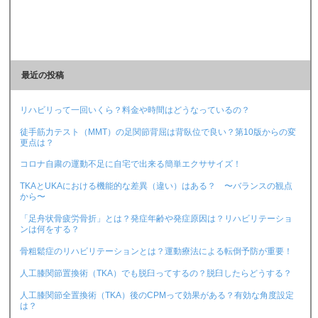
最近の投稿
リハビリって一回いくら？料金や時間はどうなっているの？
徒手筋力テスト（MMT）の足関節背屈は背臥位で良い？第10版からの変
更点は？
コロナ自粛の運動不足に自宅で出来る簡単エクササイズ！
TKAとUKAにおける機能的な差異（違い）はある？ 〜バランスの観点
から〜
「足舟状骨疲労骨折」とは？発症年齢や発症原因は？リハビリテーショ
ンは何をする？
骨粗鬆症のリハビリテーションとは？運動療法による転倒予防が重要！
人工膝関節置換術（TKA）でも脱臼ってするの？脱臼したらどうする？
人工膝関節全置換術（TKA）後のCPMって効果がある？有効な角度設定
は？