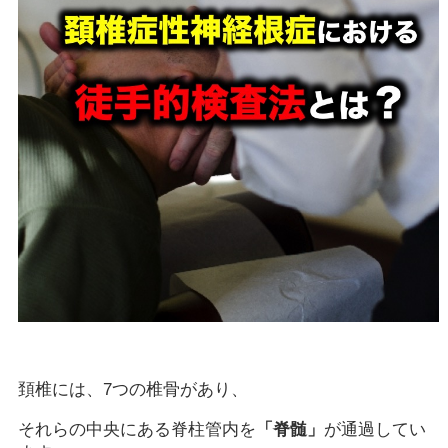
頚椎には、7つの椎骨があり、
それらの中央にある脊柱管内を
「脊髄」
が通過してい