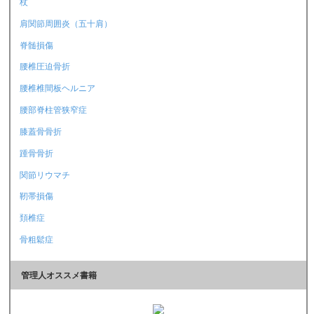
杖
肩関節周囲炎（五十肩）
脊髄損傷
腰椎圧迫骨折
腰椎椎間板ヘルニア
腰部脊柱管狭窄症
膝蓋骨骨折
踵骨骨折
関節リウマチ
靭帯損傷
頚椎症
骨粗鬆症
管理人オススメ書籍