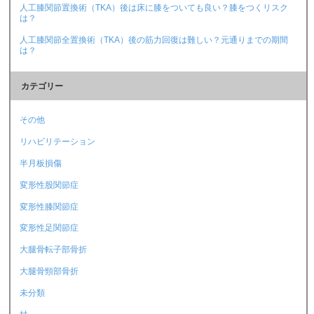
人工膝関節置換術（TKA）後は床に膝をついても良い？膝をつくリスク
は？
人工膝関節全置換術（TKA）後の筋力回復は難しい？元通りまでの期間
は？
カテゴリー
その他
リハビリテーション
半月板損傷
変形性股関節症
変形性膝関節症
変形性足関節症
大腿骨転子部骨折
大腿骨頸部骨折
未分類