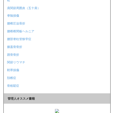
杖
肩関節周囲炎（五十肩）
脊髄損傷
腰椎圧迫骨折
腰椎椎間板ヘルニア
腰部脊柱管狭窄症
膝蓋骨骨折
踵骨骨折
関節リウマチ
靭帯損傷
頚椎症
骨粗鬆症
管理人オススメ書籍