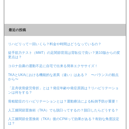
最近の投稿
リハビリって一回いくら？料金や時間はどうなっているの？
徒手筋力テスト（MMT）の足関節背屈は背臥位で良い？第10版からの変
更点は？
コロナ自粛の運動不足に自宅で出来る簡単エクササイズ！
TKAとUKAにおける機能的な差異（違い）はある？ 〜バランスの観点
から〜
「足舟状骨疲労骨折」とは？発症年齢や発症原因は？リハビリテーショ
ンは何をする？
骨粗鬆症のリハビリテーションとは？運動療法による転倒予防が重要！
人工膝関節置換術（TKA）でも脱臼ってするの？脱臼したらどうする？
人工膝関節全置換術（TKA）後のCPMって効果がある？有効な角度設定
は？