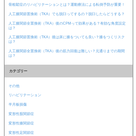
骨粗鬆症のリハビリテーションとは？運動療法による転倒予防が重要！
人工膝関節置換術（TKA）でも脱臼ってするの？脱臼したらどうする？
人工膝関節全置換術（TKA）後のCPMって効果がある？有効な角度設定
は？
人工膝関節置換術（TKA）後は床に膝をついても良い？膝をつくリスク
は？
人工膝関節全置換術（TKA）後の筋力回復は難しい？元通りまでの期間
は？
カテゴリー
その他
リハビリテーション
半月板損傷
変形性股関節症
変形性膝関節症
変形性足関節症