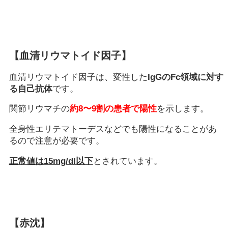
【血清リウマトイド因子】
血清リウマトイド因子は、変性した
IgGのFc領域に対す
る自己抗体
です。
関節リウマチの
約8〜9割の患者で陽性
を示します。
全身性エリテマトーデスなどでも陽性になることがあ
るので注意が必要です。
正常値は15mg/dl以下
とされています。
【赤沈】