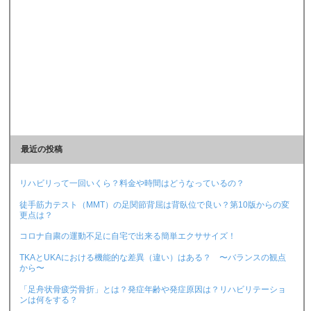
最近の投稿
リハビリって一回いくら？料金や時間はどうなっているの？
徒手筋力テスト（MMT）の足関節背屈は背臥位で良い？第10版からの変
更点は？
コロナ自粛の運動不足に自宅で出来る簡単エクササイズ！
TKAとUKAにおける機能的な差異（違い）はある？ 〜バランスの観点
から〜
「足舟状骨疲労骨折」とは？発症年齢や発症原因は？リハビリテーショ
ンは何をする？