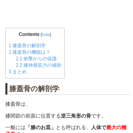
Contents
[
hide
]
1
膝蓋骨の解剖学
2
膝蓋骨の機能は？
2.1
衝撃からの保護
2.2
膝伸展筋力の補助
3
まとめ
膝蓋骨の解剖学
膝蓋骨は、
膝関節の前面に位置する
逆三角形の骨
です。
一般には
「膝のお皿」
とも呼ばれる、
人体で
最大の種