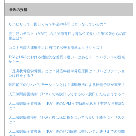
最近の投稿
リハビリって一回いくら？料金や時間はどうなっているの？
徒手筋力テスト（MMT）の足関節背屈は背臥位で良い？第10版からの変
更点は？
コロナ自粛の運動不足に自宅で出来る簡単エクササイズ！
TKAとUKAにおける機能的な差異（違い）はある？ 〜バランスの観点
から〜
「足舟状骨疲労骨折」とは？発症年齢や発症原因は？リハビリテーショ
ンは何をする？
骨粗鬆症のリハビリテーションとは？運動療法による転倒予防が重要！
人工膝関節置換術（TKA）でも脱臼ってするの？脱臼したらどうする？
人工膝関節全置換術（TKA）後のCPMって効果がある？有効な角度設定
は？
人工膝関節置換術（TKA）後は床に膝をついても良い？膝をつくリスク
は？
人工膝関節全置換術（TKA）後の筋力回復は難しい？元通りまでの期間
は？