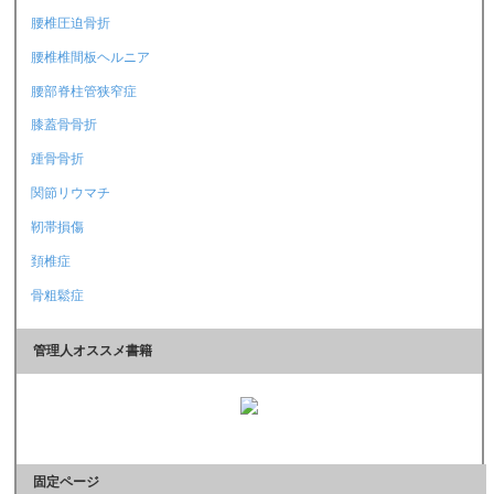
腰椎圧迫骨折
腰椎椎間板ヘルニア
腰部脊柱管狭窄症
膝蓋骨骨折
踵骨骨折
関節リウマチ
靭帯損傷
頚椎症
骨粗鬆症
管理人オススメ書籍
固定ページ