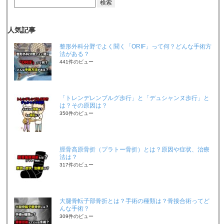
人気記事
整形外科分野でよく聞く「ORIF」って何？どんな手術方
法がある？
441件のビュー
「トレンデレンブルグ歩行」と「デュシャンヌ歩行」と
は？その原因は？
350件のビュー
脛骨高原骨折（プラトー骨折）とは？原因や症状、治療
法は？
317件のビュー
大腿骨転子部骨折とは？手術の種類は？骨接合術ってど
んな手術？
309件のビュー