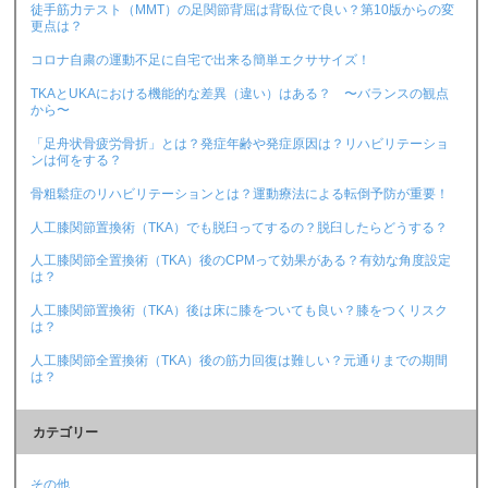
徒手筋力テスト（MMT）の足関節背屈は背臥位で良い？第10版からの変
更点は？
コロナ自粛の運動不足に自宅で出来る簡単エクササイズ！
TKAとUKAにおける機能的な差異（違い）はある？ 〜バランスの観点
から〜
「足舟状骨疲労骨折」とは？発症年齢や発症原因は？リハビリテーショ
ンは何をする？
骨粗鬆症のリハビリテーションとは？運動療法による転倒予防が重要！
人工膝関節置換術（TKA）でも脱臼ってするの？脱臼したらどうする？
人工膝関節全置換術（TKA）後のCPMって効果がある？有効な角度設定
は？
人工膝関節置換術（TKA）後は床に膝をついても良い？膝をつくリスク
は？
人工膝関節全置換術（TKA）後の筋力回復は難しい？元通りまでの期間
は？
カテゴリー
その他