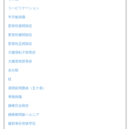
リハビリテーション
半月板損傷
変形性股関節症
変形性膝関節症
変形性足関節症
大腿骨転子部骨折
大腿骨頸部骨折
未分類
杖
肩関節周囲炎（五十肩）
脊髄損傷
腰椎圧迫骨折
腰椎椎間板ヘルニア
腰部脊柱管狭窄症