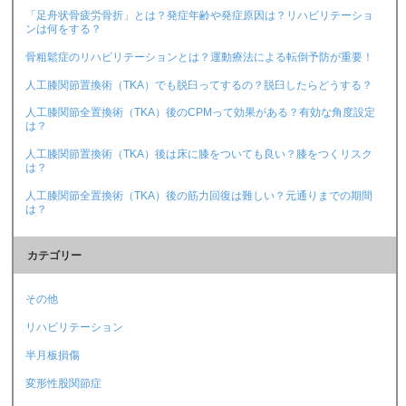
「足舟状骨疲労骨折」とは？発症年齢や発症原因は？リハビリテーショ
ンは何をする？
骨粗鬆症のリハビリテーションとは？運動療法による転倒予防が重要！
人工膝関節置換術（TKA）でも脱臼ってするの？脱臼したらどうする？
人工膝関節全置換術（TKA）後のCPMって効果がある？有効な角度設定
は？
人工膝関節置換術（TKA）後は床に膝をついても良い？膝をつくリスク
は？
人工膝関節全置換術（TKA）後の筋力回復は難しい？元通りまでの期間
は？
カテゴリー
その他
リハビリテーション
半月板損傷
変形性股関節症