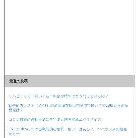
最近の投稿
リハビリって一回いくら？料金や時間はどうなっているの？
徒手筋力テスト（MMT）の足関節背屈は背臥位で良い？第10版からの変
更点は？
コロナ自粛の運動不足に自宅で出来る簡単エクササイズ！
TKAとUKAにおける機能的な差異（違い）はある？ 〜バランスの観点
から〜