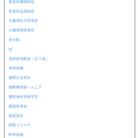
変形性膝関節症
変形性足関節症
大腿骨転子部骨折
大腿骨頸部骨折
未分類
杖
肩関節周囲炎（五十肩）
脊髄損傷
腰椎圧迫骨折
腰椎椎間板ヘルニア
腰部脊柱管狭窄症
膝蓋骨骨折
踵骨骨折
関節リウマチ
靭帯損傷