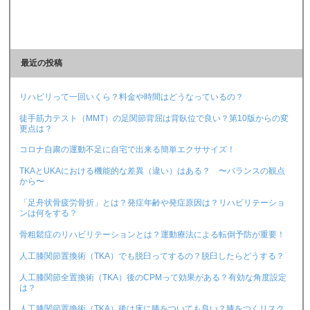
最近の投稿
リハビリって一回いくら？料金や時間はどうなっているの？
徒手筋力テスト（MMT）の足関節背屈は背臥位で良い？第10版からの変
更点は？
コロナ自粛の運動不足に自宅で出来る簡単エクササイズ！
TKAとUKAにおける機能的な差異（違い）はある？ 〜バランスの観点
から〜
「足舟状骨疲労骨折」とは？発症年齢や発症原因は？リハビリテーショ
ンは何をする？
骨粗鬆症のリハビリテーションとは？運動療法による転倒予防が重要！
人工膝関節置換術（TKA）でも脱臼ってするの？脱臼したらどうする？
人工膝関節全置換術（TKA）後のCPMって効果がある？有効な角度設定
は？
人工膝関節置換術（TKA）後は床に膝をついても良い？膝をつくリスク