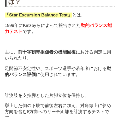
は？
「Star Excursion Balance Test」
とは、
1998年にKinzeyらによって報告された
動的バランス能
力テスト
です。
主に、
前十字靭帯損傷者の機能回復
における判定に用
いられたり、
足関節不安定性や、スポーツ選手や若年者における
動
的バランス評価
に使用されています。
計測肢を支持脚とした片脚立位を保持し、
挙上した側の下肢で前後左右に加え、対角線上に斜め
方向を含む8方向へのリーチ距離を計測するテストで