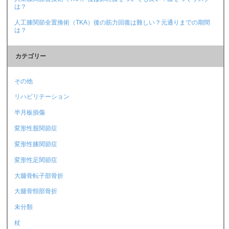
は？
人工膝関節全置換術（TKA）後の筋力回復は難しい？元通りまでの期間
は？
カテゴリー
その他
リハビリテーション
半月板損傷
変形性股関節症
変形性膝関節症
変形性足関節症
大腿骨転子部骨折
大腿骨頸部骨折
未分類
杖