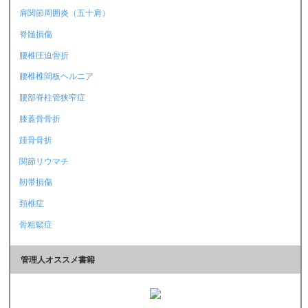
肩関節周囲炎（五十肩）
脊髄損傷
腰椎圧迫骨折
腰椎椎間板ヘルニア
腰部脊柱管狭窄症
膝蓋骨骨折
踵骨骨折
関節リウマチ
靭帯損傷
頚椎症
骨粗鬆症
管理人オススメ書籍