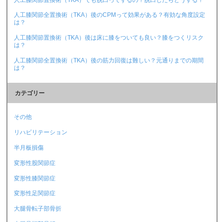
人工膝関節全置換術（TKA）後のCPMって効果がある？有効な角度設定
は？
人工膝関節置換術（TKA）後は床に膝をついても良い？膝をつくリスク
は？
人工膝関節全置換術（TKA）後の筋力回復は難しい？元通りまでの期間
は？
カテゴリー
その他
リハビリテーション
半月板損傷
変形性股関節症
変形性膝関節症
変形性足関節症
大腿骨転子部骨折