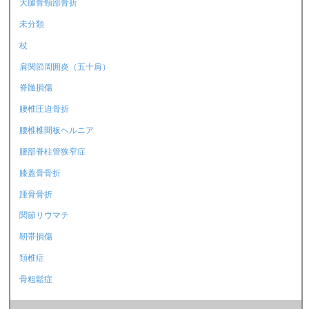
大腿骨頸部骨折
未分類
杖
肩関節周囲炎（五十肩）
脊髄損傷
腰椎圧迫骨折
腰椎椎間板ヘルニア
腰部脊柱管狭窄症
膝蓋骨骨折
踵骨骨折
関節リウマチ
靭帯損傷
頚椎症
骨粗鬆症