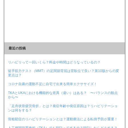
最近の投稿
リハビリって一回いくら？料金や時間はどうなっているの？
徒手筋力テスト（MMT）の足関節背屈は背臥位で良い？第10版からの変
更点は？
コロナ自粛の運動不足に自宅で出来る簡単エクササイズ！
TKAとUKAにおける機能的な差異（違い）はある？ 〜バランスの観点
から〜
「足舟状骨疲労骨折」とは？発症年齢や発症原因は？リハビリテーショ
ンは何をする？
骨粗鬆症のリハビリテーションとは？運動療法による転倒予防が重要！
人工膝関節置換術（TKA）でも脱臼ってするの？脱臼したらどうする？