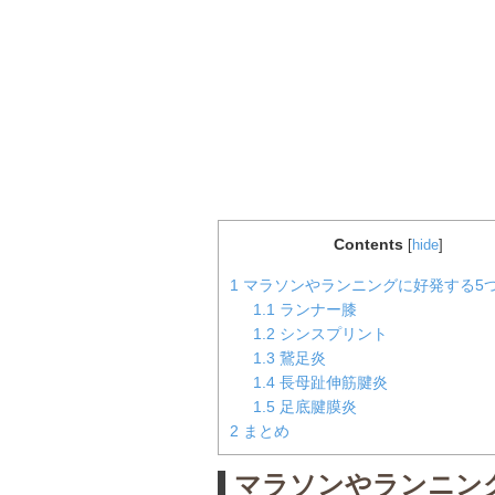
Contents
[
hide
]
1
マラソンやランニングに好発する5
1.1
ランナー膝
1.2
シンスプリント
1.3
鵞足炎
1.4
長母趾伸筋腱炎
1.5
足底腱膜炎
2
まとめ
マラソンやランニン