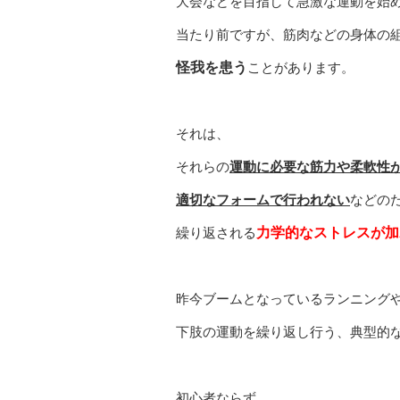
大会などを目指して急激な運動を始
当たり前ですが、筋肉などの身体の
怪我を患う
ことがあります。
それは、
それらの
運動に必要な筋力や柔軟性
適切なフォームで行われない
などの
繰り返される
力学的なストレスが加
昨今ブームとなっているランニング
下肢の運動を繰り返し行う、典型的
初心者ならず、