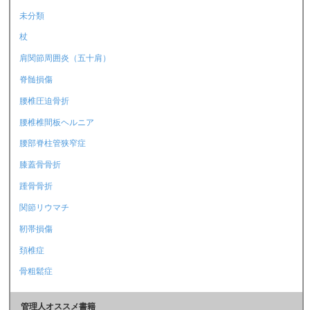
未分類
杖
肩関節周囲炎（五十肩）
脊髄損傷
腰椎圧迫骨折
腰椎椎間板ヘルニア
腰部脊柱管狭窄症
膝蓋骨骨折
踵骨骨折
関節リウマチ
靭帯損傷
頚椎症
骨粗鬆症
管理人オススメ書籍