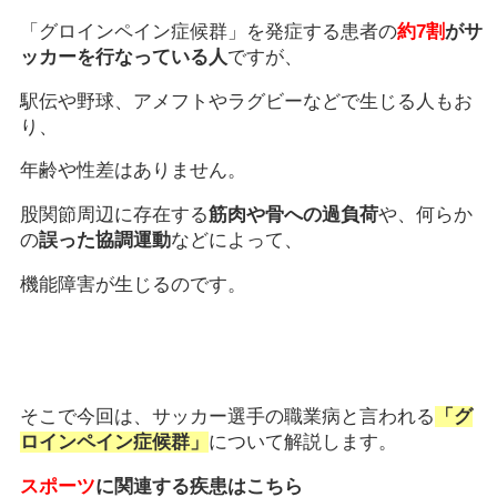
「グロインペイン症候群」を発症する患者の
約7割
がサ
ッカーを行なっている人
ですが、
駅伝や野球、アメフトやラグビーなどで生じる人もお
り、
年齢や性差はありません。
股関節周辺に存在する
筋肉や骨への過負荷
や、何らか
の
誤った協調運動
などによって、
機能障害が生じるのです。
そこで今回は、サッカー選手の職業病と言われる
「グ
ロインペイン症候群」
について解説します。
スポーツ
に関連する疾患はこちら