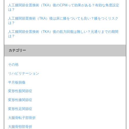
人工膝関節全置換術（TKA）後のCPMって効果がある？有効な角度設定
は？
人工膝関節置換術（TKA）後は床に膝をついても良い？膝をつくリスク
は？
人工膝関節全置換術（TKA）後の筋力回復は難しい？元通りまでの期間
は？
カテゴリー
その他
リハビリテーション
半月板損傷
変形性股関節症
変形性膝関節症
変形性足関節症
大腿骨転子部骨折
大腿骨頸部骨折