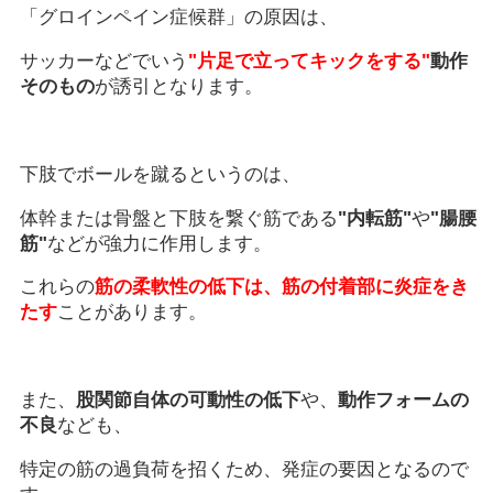
「グロインペイン症候群」の原因は、
サッカーなどでいう
"片足で立ってキックをする"
動作
そのもの
が誘引となります。
下肢でボールを蹴るというのは、
体幹または骨盤と下肢を繋ぐ筋である
"内転筋"
や
"腸腰
筋"
などが強力に作用します。
これらの
筋の柔軟性の低下は、筋の付着部に炎症をき
たす
ことがあります。
また、
股関節自体の可動性の低下
や、
動作フォームの
不良
なども、
特定の筋の過負荷を招くため、発症の要因となるので