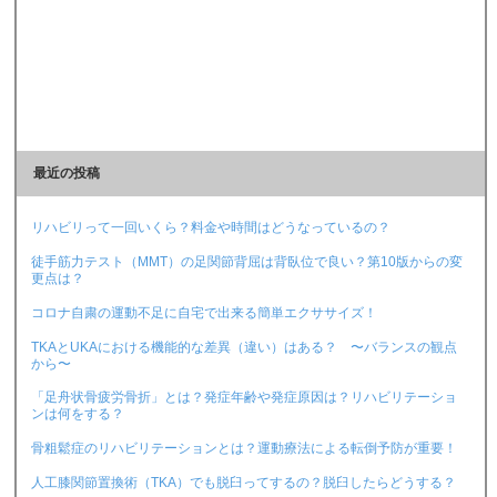
最近の投稿
リハビリって一回いくら？料金や時間はどうなっているの？
徒手筋力テスト（MMT）の足関節背屈は背臥位で良い？第10版からの変
更点は？
コロナ自粛の運動不足に自宅で出来る簡単エクササイズ！
TKAとUKAにおける機能的な差異（違い）はある？ 〜バランスの観点
から〜
「足舟状骨疲労骨折」とは？発症年齢や発症原因は？リハビリテーショ
ンは何をする？
骨粗鬆症のリハビリテーションとは？運動療法による転倒予防が重要！
人工膝関節置換術（TKA）でも脱臼ってするの？脱臼したらどうする？