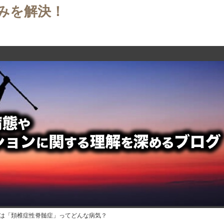
みを解決！
たは「頚椎症性脊髄症」ってどんな病気？