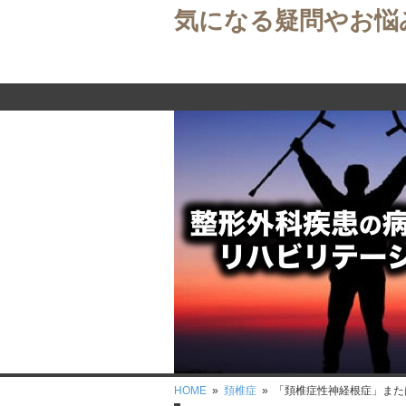
気になる疑問やお悩
HOME
»
頚椎症
» 「頚椎症性神経根症」ま