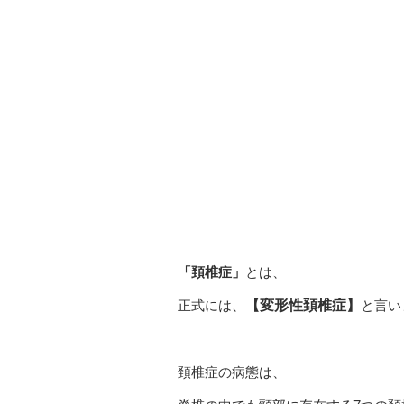
「頚椎症」
とは、
正式には、
【変形性頚椎症】
と言い
頚椎症の病態は、