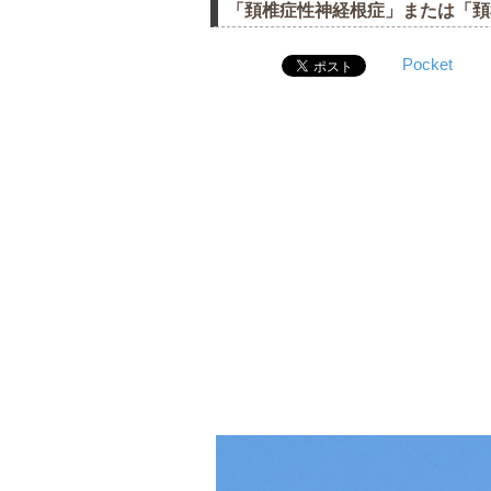
「頚椎症性神経根症」または「頚
Pocket