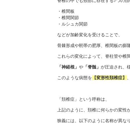
脊椎の中でも頸部に存在する7つの頚
・椎間板
・椎間関節
・ルシュカ関節
などが加齢変化を受けることで、
骨棘形成や靭帯の肥厚、椎間板の膨
これらの変化によって、脊柱管や椎
「神経根」
や
「脊髄」
が圧迫され、
このような病態を
【変形性頚椎症】
「頚椎症」という呼称は、
上記のように、頚椎に何らかの変性
狭義には、以下のように名称が異な