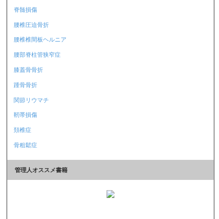
脊髄損傷
腰椎圧迫骨折
腰椎椎間板ヘルニア
腰部脊柱管狭窄症
膝蓋骨骨折
踵骨骨折
関節リウマチ
靭帯損傷
頚椎症
骨粗鬆症
管理人オススメ書籍