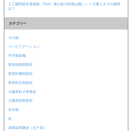
人工膝関節全置換術（TKA）後の筋力回復は難しい？元通りまでの期間
は？
カテゴリー
その他
リハビリテーション
半月板損傷
変形性股関節症
変形性膝関節症
変形性足関節症
大腿骨転子部骨折
大腿骨頸部骨折
未分類
杖
肩関節周囲炎（五十肩）