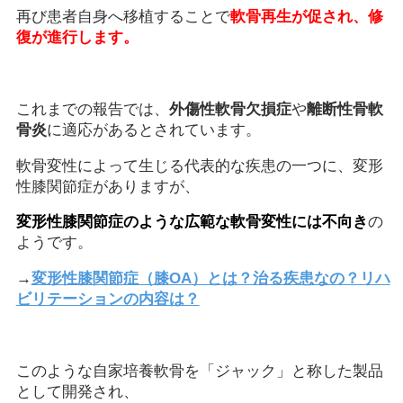
再び患者自身へ移植することで
軟骨再生が促され、修
復が進行します。
これまでの報告では、
外傷性軟骨欠損症
や
離断性骨軟
骨炎
に適応があるとされています。
軟骨変性によって生じる代表的な疾患の一つに、変形
性膝関節症がありますが、
変形性膝関節症のような広範な軟骨変性には不向き
の
ようです。
→
変形性膝関節症（膝OA）とは？治る疾患なの？リハ
ビリテーションの内容は？
このような自家培養軟骨を「ジャック」と称した製品
として開発され、