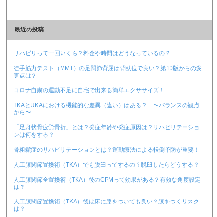
最近の投稿
リハビリって一回いくら？料金や時間はどうなっているの？
徒手筋力テスト（MMT）の足関節背屈は背臥位で良い？第10版からの変
更点は？
コロナ自粛の運動不足に自宅で出来る簡単エクササイズ！
TKAとUKAにおける機能的な差異（違い）はある？ 〜バランスの観点
から〜
「足舟状骨疲労骨折」とは？発症年齢や発症原因は？リハビリテーショ
ンは何をする？
骨粗鬆症のリハビリテーションとは？運動療法による転倒予防が重要！
人工膝関節置換術（TKA）でも脱臼ってするの？脱臼したらどうする？
人工膝関節全置換術（TKA）後のCPMって効果がある？有効な角度設定
は？
人工膝関節置換術（TKA）後は床に膝をついても良い？膝をつくリスク
は？