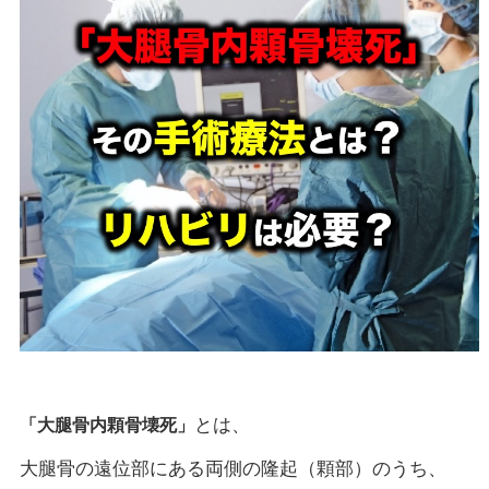
とは、
「大腿骨内顆骨壊死」
大腿骨の遠位部にある両側の隆起（顆部）のうち、