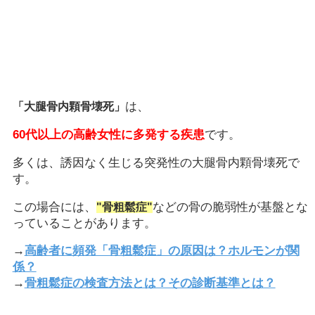
は、
「大腿骨内顆骨壊死」
60代以上の高齢女性に多発する疾患
です。
多くは、誘因なく生じる突発性の大腿骨内顆骨壊死で
す。
この場合には、
などの骨の脆弱性が基盤とな
"骨粗鬆症"
っていることがあります。
→
高齢者に頻発「骨粗鬆症」の原因は？ホルモンが関
係？
→
骨粗鬆症の検査方法とは？その診断基準とは？