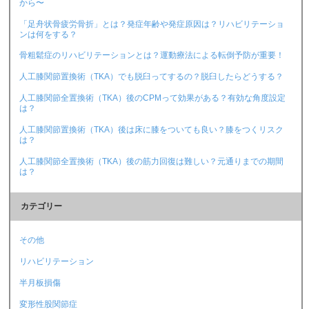
から〜
「足舟状骨疲労骨折」とは？発症年齢や発症原因は？リハビリテーショ
ンは何をする？
骨粗鬆症のリハビリテーションとは？運動療法による転倒予防が重要！
人工膝関節置換術（TKA）でも脱臼ってするの？脱臼したらどうする？
人工膝関節全置換術（TKA）後のCPMって効果がある？有効な角度設定
は？
人工膝関節置換術（TKA）後は床に膝をついても良い？膝をつくリスク
は？
人工膝関節全置換術（TKA）後の筋力回復は難しい？元通りまでの期間
は？
カテゴリー
その他
リハビリテーション
半月板損傷
変形性股関節症