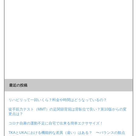
最近の投稿
リハビリって一回いくら？料金や時間はどうなっているの？
徒手筋力テスト（MMT）の足関節背屈は背臥位で良い？第10版からの変
更点は？
コロナ自粛の運動不足に自宅で出来る簡単エクササイズ！
TKAとUKAにおける機能的な差異（違い）はある？ 〜バランスの観点