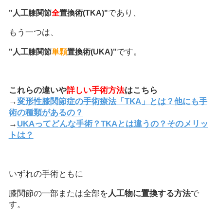
であり、
"人工膝関節
全
置換術(TKA)"
もう一つは、
です。
"人工膝関節
単顆
置換術(UKA)"
これらの違いや
詳しい手術方法
はこちら
→
変形性膝関節症の手術療法「TKA」とは？他にも手
術の種類があるの？
→
UKAってどんな手術？TKAとは違うの？そのメリッ
トは？
いずれの手術ともに
膝関節の一部または全部を
人工物に置換する方法
で
す。