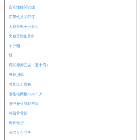
変形性膝関節症
変形性足関節症
大腿骨転子部骨折
大腿骨頸部骨折
未分類
杖
肩関節周囲炎（五十肩）
脊髄損傷
腰椎圧迫骨折
腰椎椎間板ヘルニア
腰部脊柱管狭窄症
膝蓋骨骨折
踵骨骨折
関節リウマチ