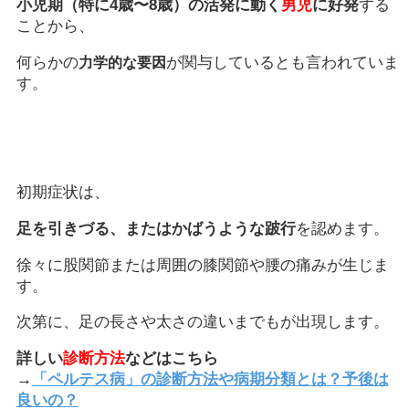
小児期（特に4歳〜8歳）の活発に動く
男児
に好発
する
ことから、
何らかの
が関与しているとも言われていま
力学的な要因
す。
初期症状は、
足を引きづる、またはかばうような跛行
を認めます。
徐々に股関節または周囲の膝関節や腰の痛みが生じま
す。
次第に、足の長さや太さの違いまでもが出現します。
詳しい
診断方法
などはこちら
→
「ペルテス病」の診断方法や病期分類とは？予後は
良いの？