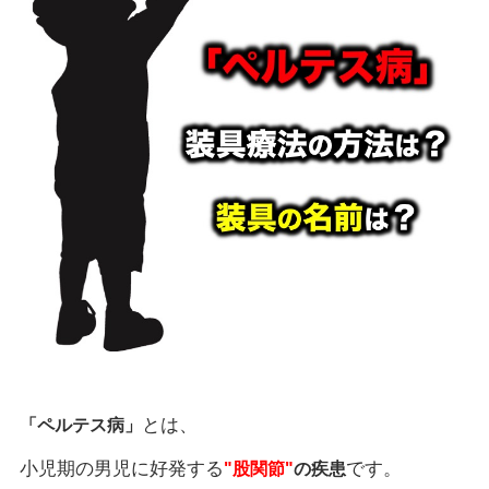
とは、
「ペルテス病」
小児期の男児に好発する
です。
"股関節"
の疾患