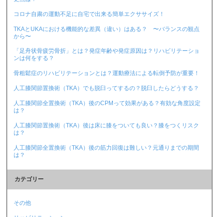
コロナ自粛の運動不足に自宅で出来る簡単エクササイズ！
TKAとUKAにおける機能的な差異（違い）はある？ 〜バランスの観点
から〜
「足舟状骨疲労骨折」とは？発症年齢や発症原因は？リハビリテーショ
ンは何をする？
骨粗鬆症のリハビリテーションとは？運動療法による転倒予防が重要！
人工膝関節置換術（TKA）でも脱臼ってするの？脱臼したらどうする？
人工膝関節全置換術（TKA）後のCPMって効果がある？有効な角度設定
は？
人工膝関節置換術（TKA）後は床に膝をついても良い？膝をつくリスク
は？
人工膝関節全置換術（TKA）後の筋力回復は難しい？元通りまでの期間
は？
カテゴリー
その他