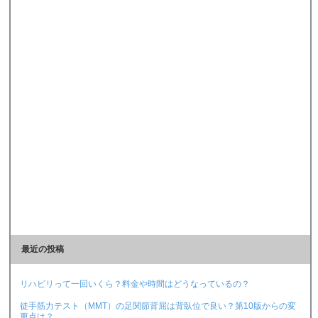
最近の投稿
リハビリって一回いくら？料金や時間はどうなっているの？
徒手筋力テスト（MMT）の足関節背屈は背臥位で良い？第10版からの変
更点は？