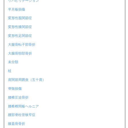
リハビリテーション
半月板損傷
変形性股関節症
変形性膝関節症
変形性足関節症
大腿骨転子部骨折
大腿骨頸部骨折
未分類
杖
肩関節周囲炎（五十肩）
脊髄損傷
腰椎圧迫骨折
腰椎椎間板ヘルニア
腰部脊柱管狭窄症
膝蓋骨骨折